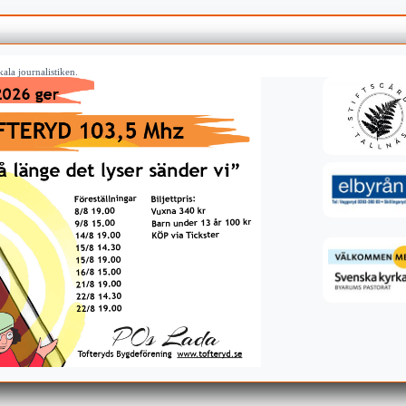
ala journalistiken.