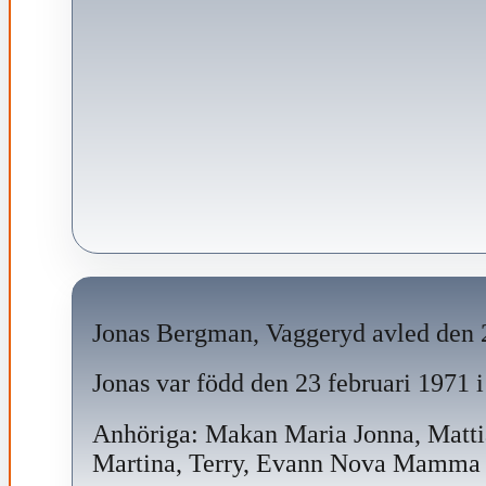
Jonas Bergman, Vaggeryd avled den 
Jonas var född den 23 februari 1971 i
Anhöriga: Makan Maria Jonna, Mattia
Martina, Terry, Evann Nova Mamma 