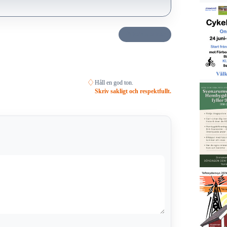
Dela det här
♢
Håll en god ton.
Skriv sakligt och respektfullt.