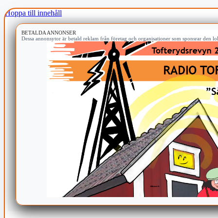
Hoppa till innehåll
BETALDA ANNONSER
Dessa annonsytor är betald reklam från företag och organisationer som sponsrar den lok