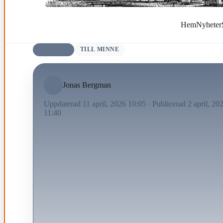
Hem
Nyheter
AVLIDNA
TILL MINNE
Jonas Bergman
Uppdaterad 11 april, 2026 10:05
·
Publicerad 2 april, 20
11:40