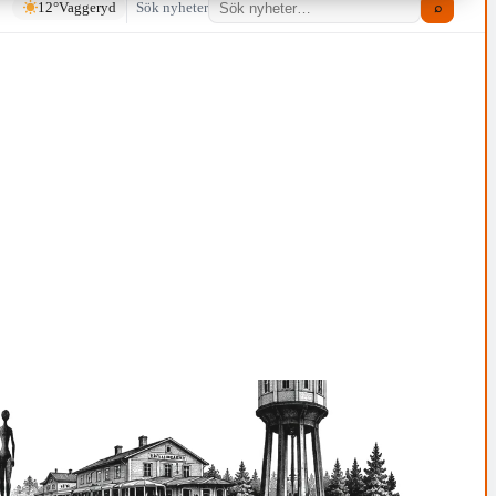
12°
Vaggeryd
Sök nyheter
⌕