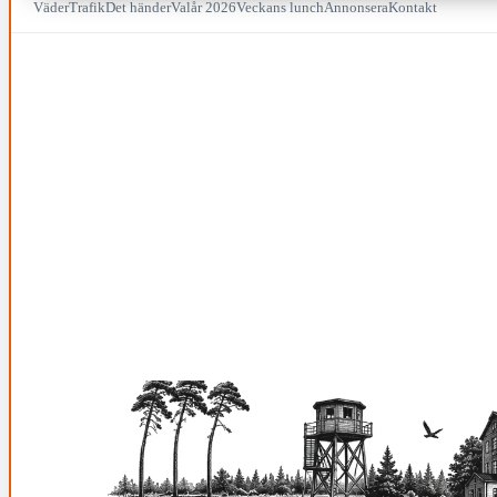
Väder
Trafik
Det händer
Valår 2026
Veckans lunch
Annonsera
Kontakt