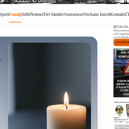
Sport
Familj
Jobb
Notiser
Det händer
Annonsera
Veckans lunch
Kontakt
BETALDA
Annonsytor 
och organis
journalist
EVENE
26