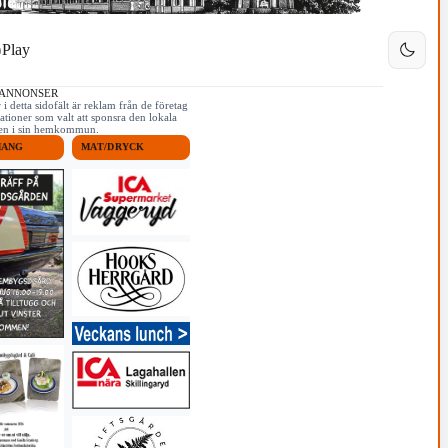
Play
 ANNONSER
i detta sidofält är reklam från de företag
ationer som valt att sponsra den lokala
iken i sin hemkommun.
MANG
MAT/DRYCK