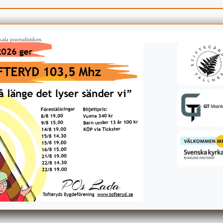
ala journalistiken.