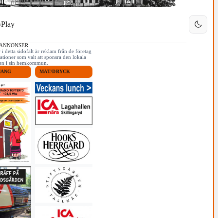
Play
 ANNONSER
i detta sidofält är reklam från de företag
ationer som valt att sponsra den lokala
iken i sin hemkommun.
MANG
MAT/DRYCK