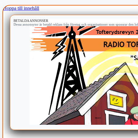
Hoppa till innehåll
BETALDA ANNONSER
Dessa annonsytor är betald reklam från företag och organisationer som sponsrar den lok