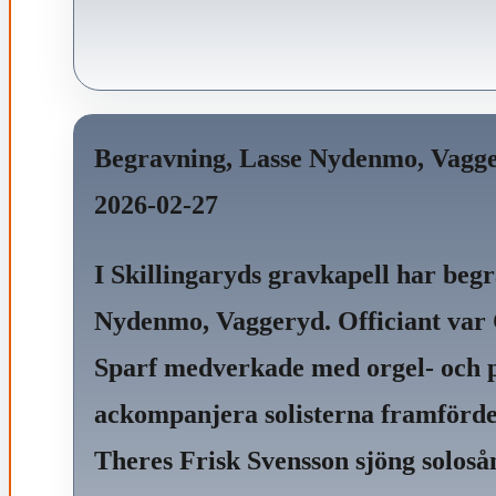
Begravning, Lasse Nydenmo, Vagge
2026-02-27
I Skillingaryds gravkapell har begr
Nydenmo, Vaggeryd. Officiant var
Sparf medverkade med orgel- och 
ackompanjera solisterna framförde
Theres Frisk Svensson sjöng soloså