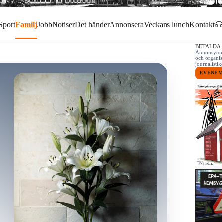
Sport
Familj
Jobb
Notiser
Det händer
Annonsera
Veckans lunch
Kontakt
BETALDA
Annonsytor 
och organis
journalist
EVENE