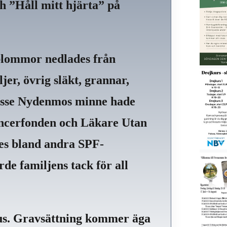
 ”Håll mitt hjärta” på
h blommor nedlades från
er, övrig släkt, grannar,
Lasse Nydenmos minne hade
ancerfonden och Läkare Utan
es bland andra SPF-
de familjens tack för all
Hus. Gravsättning kommer äga