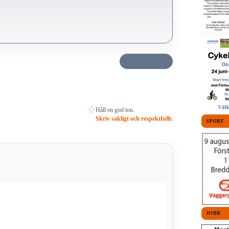
Dela det här
♢
Håll en god ton.
Skriv sakligt och respektfullt.
SPORT
JOBB