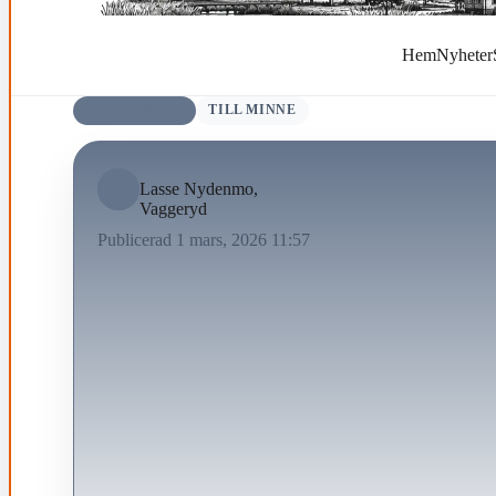
Hem
Nyheter
BEGRAVNING
TILL MINNE
Lasse Nydenmo,
Vaggeryd
Publicerad 1 mars, 2026 11:57