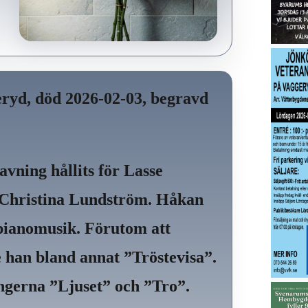
ryd, död 2026-02-03, begravd
avning hållits för Lasse
 Christina Lundström. Håkan
pianomusik. Förutom att
 han bland annat ”Tröstevisa”.
ngerna ”Ljuset” och ”Tro”.