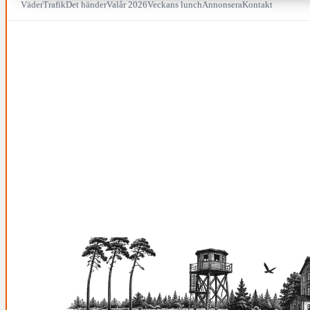
Väder
Trafik
Det händer
Valår 2026
Veckans lunch
Annonsera
Kontakt