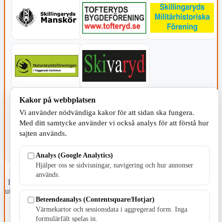
Kakor på webbplatsen
KOMMUNEN
Vi använder nödvändiga kakor för att sidan ska fungera.
Med ditt samtycke använder vi också analys för att förstå hur
sajten används.
Analys (Google Analytics)
Hjälper oss se sidvisningar, navigering och hur annonser
används.
Fristående webbtidningsföretag grundat 1991 som sedan 2002 ger
ut tidningen Skillingaryd.nu och 2010 lanserades Värnamo.nu. Från
Beteendeanalys (Contentsquare/Hotjar)
april 2026 omfattar Skillingaryd.nu tre kommuner: Gnosjö,
Värnamo och Vaggeryds kommun.
Värmekartor och sessionsdata i aggregerad form. Inga
formulärfält spelas in.