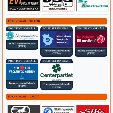
FÖRENINGAR - POLITIK
POLITISKT INNEHÅLL
POLITISKT INNEHÅLL
POLITISKT INNEHÅLL
Transparensmeddelande
(TTPA)
Transparensmeddelande
Transparensmeddelande
(TTPA)
(TTPA)
POLITISKT INNEHÅLL
POLITISKT INNEHÅLL
Transparensmeddelande
Transparensmeddelande
(TTPA)
(TTPA)
FÖRENINGAR - IDROTT