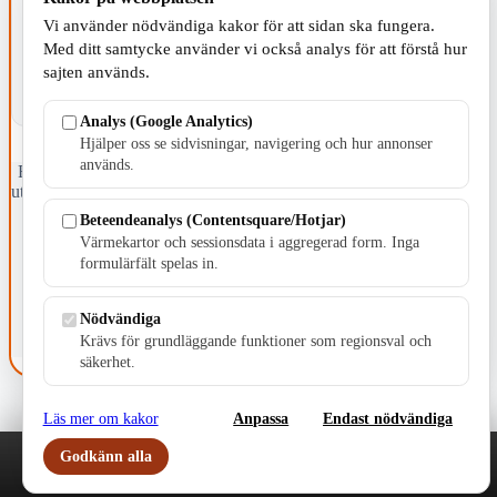
Vi använder nödvändiga kakor för att sidan ska fungera.
Med ditt samtycke använder vi också analys för att förstå hur
sajten används.
Analys (Google Analytics)
Hjälper oss se sidvisningar, navigering och hur annonser
används.
Fristående webbtidningsföretag grundat 1991 som sedan 2002 ger
ut tidningen Skillingaryd.nu och 2010 lanserades Värnamo.nu. Från
april 2026 omfattar Skillingaryd.nu tre kommuner: Gnosjö,
Beteendeanalys (Contentsquare/Hotjar)
Värnamo och Vaggeryds kommun.
Värmekartor och sessionsdata i aggregerad form. Inga
formulärfält spelas in.
Kontakta oss
E-post: redaktionen@skillingaryd.nu
Postadress: Gisslaköp 1, 568 92 Skillingaryd
Nödvändiga
Krävs för grundläggande funktioner som regionsval och
Kakinställningar
säkerhet.
Läs mer om kakor
Anpassa
Endast nödvändiga
Godkänn alla
Play
Nyheter
Sport
Familj
Meny