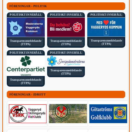
FÖRENINGAR - POLITIK
POLITISKT INNEHÅLL
POLITISKT INNEHÅLL
POLITISKT INNEHÅLL
Transparensmeddelande
Transparensmeddelande
Transparensmeddelande
(TTPA)
(TTPA)
(TTPA)
POLITISKT INNEHÅLL
POLITISKT INNEHÅLL
Transparensmeddelande
(TTPA)
Transparensmeddelande
(TTPA)
FÖRENINGAR - IDROTT