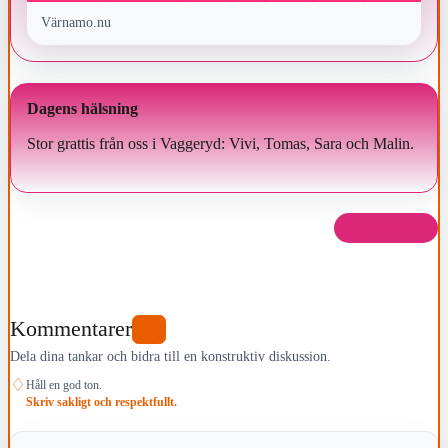
Värnamo.nu
Dagens hälsning
Stor grattis från oss i Vaggeryd: Vivi, Tomas, Sara och Malin.
Dela det här
Kommentarer
0
Dela dina tankar och bidra till en konstruktiv diskussion.
♢
Håll en god ton.
Skriv sakligt och respektfullt.