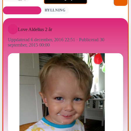
FÖDELSEDAGAR
HYLLNING
Love Aldelius 2 år
Uppdaterad 6 december, 2016 22:51
·
Publicerad 30
september, 2015 00:00