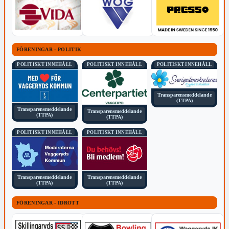
FÖRENINGAR - POLITIK
POLITISKT INNEHÅLL
POLITISKT INNEHÅLL
POLITISKT INNEHÅLL
Transparensmeddelande
(TTPA)
Transparensmeddelande
Transparensmeddelande
(TTPA)
(TTPA)
POLITISKT INNEHÅLL
POLITISKT INNEHÅLL
Transparensmeddelande
Transparensmeddelande
(TTPA)
(TTPA)
FÖRENINGAR - IDROTT