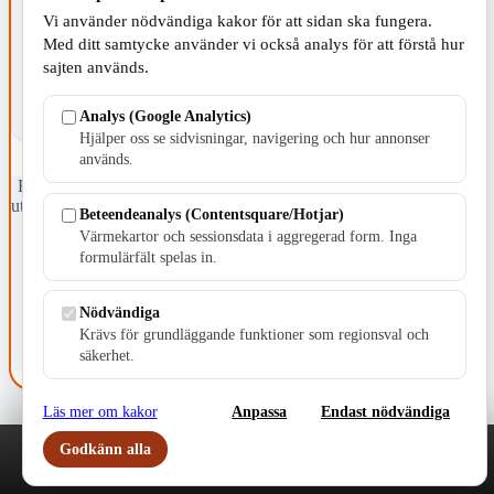
KOMMUNEN
Vi använder nödvändiga kakor för att sidan ska fungera.
Med ditt samtycke använder vi också analys för att förstå hur
sajten används.
Analys (Google Analytics)
Hjälper oss se sidvisningar, navigering och hur annonser
används.
Fristående webbtidningsföretag grundat 1991 som sedan 2002 ger
ut tidningen Skillingaryd.nu och 2010 lanserades Värnamo.nu. Från
Beteendeanalys (Contentsquare/Hotjar)
april 2026 omfattar Skillingaryd.nu tre kommuner: Gnosjö,
Värmekartor och sessionsdata i aggregerad form. Inga
Värnamo och Vaggeryds kommun.
formulärfält spelas in.
Kontakta oss
E-post: redaktionen@skillingaryd.nu
Nödvändiga
Postadress: Gisslaköp 1, 568 92 Skillingaryd
Krävs för grundläggande funktioner som regionsval och
säkerhet.
Kakinställningar
Läs mer om kakor
Anpassa
Endast nödvändiga
Godkänn alla
Play
Nyheter
Sport
Familj
Meny