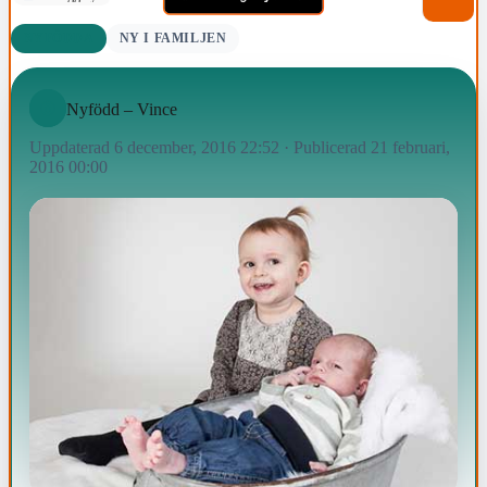
NYFÖDDA
NY I FAMILJEN
Nyfödd – Vince
Uppdaterad 6 december, 2016 22:52
·
Publicerad 21 februari,
2016 00:00