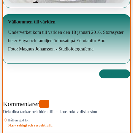
Välkommen till världen
Underverket kom till världen den 18 januari 2016. Storasyster
heter Enya och familjen är bosatt på Ed utanför Bor.
Foto: Magnus Johansson - Studiofotograferna
Dela det här
Kommentarer
0
Dela dina tankar och bidra till en konstruktiv diskussion.
♢
Håll en god ton.
Skriv sakligt och respektfullt.