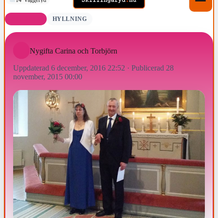
BRUDPAR
HYLLNING
Nygifta Carina och Torbjörn
Uppdaterad 6 december, 2016 22:52
·
Publicerad 28
november, 2015 00:00