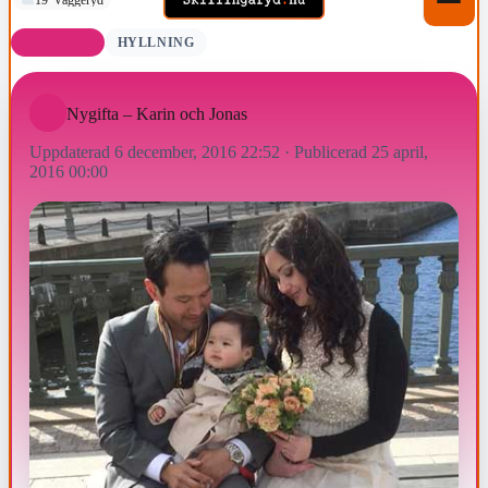
BRUDPAR
HYLLNING
Nygifta – Karin och Jonas
Uppdaterad 6 december, 2016 22:52
·
Publicerad 25 april,
2016 00:00