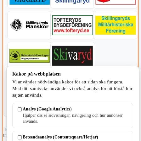
Kakor på webbplatsen
KOMMUNEN
Vi använder nödvändiga kakor för att sidan ska fungera.
Med ditt samtycke använder vi också analys för att förstå hur
sajten används.
Analys (Google Analytics)
Hjälper oss se sidvisningar, navigering och hur annonser
används.
Fristående webbtidningsföretag grundat 1991 som sedan 2002 ger
ut tidningen Skillingaryd.nu och 2010 lanserades Värnamo.nu. Från
Beteendeanalys (Contentsquare/Hotjar)
april 2026 omfattar Skillingaryd.nu tre kommuner: Gnosjö,