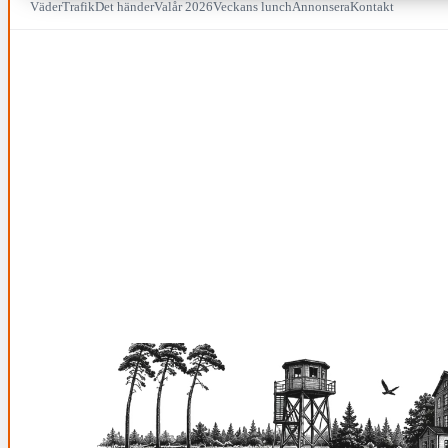
Väder
Trafik
Det händer
Valår 2026
Veckans lunch
Annonsera
Kontakt