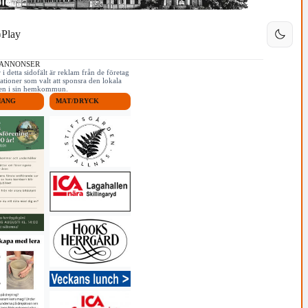
Play
 ANNONSER
i detta sidofält är reklam från de företag
ationer som valt att sponsra den lokala
iken i sin hemkommun.
MANG
MAT/DRYCK