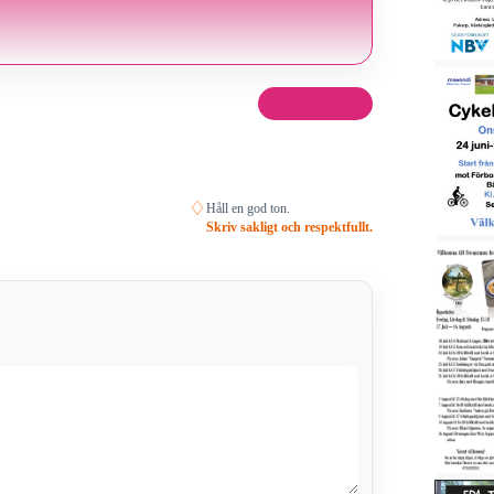
Dela det här
♢
Håll en god ton.
Skriv sakligt och respektfullt.