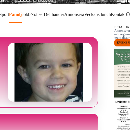
Sport
Familj
Jobb
Notiser
Det händer
Annonsera
Veckans lunch
Kontakt
BETALDA
Annonsytor 
och organis
journalist
EVENE