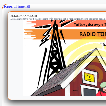
Hoppa till innehåll
BETALDA ANNONSER
Dessa annonsytor är betald reklam från företag och organisationer som sponsrar den lok