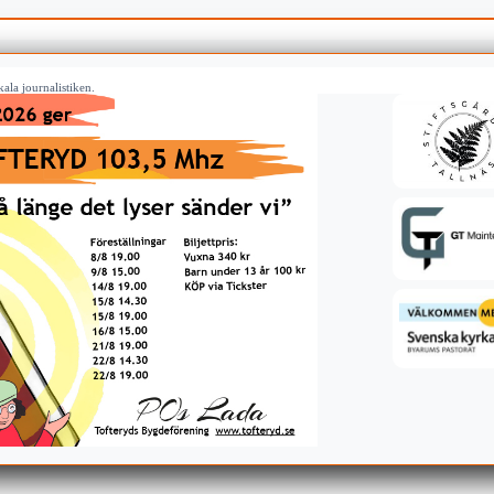
ala journalistiken.