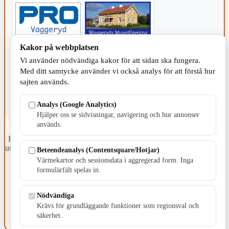
Kakor på webbplatsen
KOMMUNEN
Vi använder nödvändiga kakor för att sidan ska fungera.
Med ditt samtycke använder vi också analys för att förstå hur
sajten används.
Analys (Google Analytics)
Hjälper oss se sidvisningar, navigering och hur annonser
används.
Fristående webbtidningsföretag grundat 1991 som sedan 2002 ger
ut tidningen Skillingaryd.nu och 2010 lanserades Värnamo.nu. Från
Beteendeanalys (Contentsquare/Hotjar)
april 2026 omfattar Skillingaryd.nu tre kommuner: Gnosjö,
Värmekartor och sessionsdata i aggregerad form. Inga
Värnamo och Vaggeryds kommun.
formulärfält spelas in.
Kontakta oss
E-post: redaktionen@skillingaryd.nu
Nödvändiga
Postadress: Gisslaköp 1, 568 92 Skillingaryd
Krävs för grundläggande funktioner som regionsval och
säkerhet.
Kakinställningar