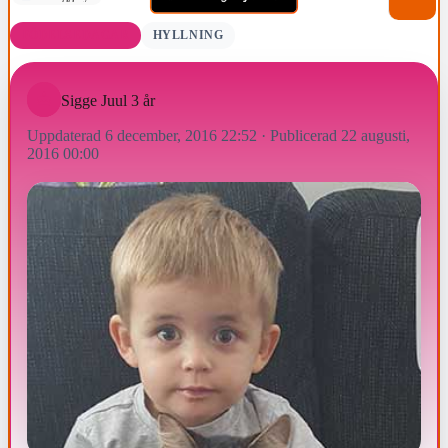
FÖDELSEDAGAR
HYLLNING
Sigge Juul 3 år
Uppdaterad 6 december, 2016 22:52
·
Publicerad 22 augusti,
2016 00:00