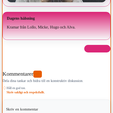
Dagens hälsning
Kramar från Lollo, Micke, Hugo och Alva.
Dela det här
Kommentarer
0
Dela dina tankar och bidra till en konstruktiv diskussion.
♢
Håll en god ton.
Skriv sakligt och respektfullt.
Skriv en kommentar