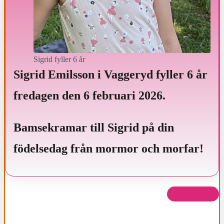
Sigrid fyller 6 år
Sigrid Emilsson i Vaggeryd fyller 6 år
fredagen den 6 februari 2026.
Bamsekramar till Sigrid på din
födelsedag från mormor och morfar!
Dela det här