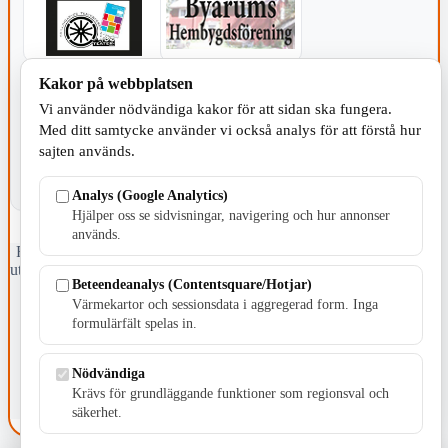
Kakor på webbplatsen
KOMMUNEN
Vi använder nödvändiga kakor för att sidan ska fungera.
Med ditt samtycke använder vi också analys för att förstå hur
sajten används.
Analys (Google Analytics)
Hjälper oss se sidvisningar, navigering och hur annonser
används.
Fristående webbtidningsföretag grundat 1991 som sedan 2002 ger
ut tidningen Skillingaryd.nu och 2010 lanserades Värnamo.nu. Från
Beteendeanalys (Contentsquare/Hotjar)
april 2026 omfattar Skillingaryd.nu tre kommuner: Gnosjö,
Värmekartor och sessionsdata i aggregerad form. Inga
Värnamo och Vaggeryds kommun.
formulärfält spelas in.
Kontakta oss
E-post: redaktionen@skillingaryd.nu
Nödvändiga
Postadress: Gisslaköp 1, 568 92 Skillingaryd
Krävs för grundläggande funktioner som regionsval och
Kakinställningar
säkerhet.