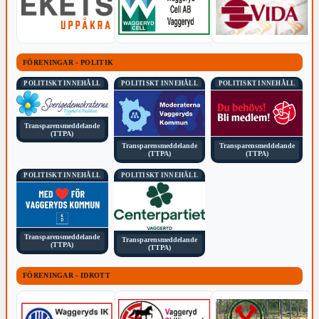
FÖRENINGAR - POLITIK
POLITISKT INNEHÅLL
POLITISKT INNEHÅLL
POLITISKT INNEHÅLL
Transparensmeddelande
(TTPA)
Transparensmeddelande
Transparensmeddelande
(TTPA)
(TTPA)
POLITISKT INNEHÅLL
POLITISKT INNEHÅLL
Transparensmeddelande
Transparensmeddelande
(TTPA)
(TTPA)
FÖRENINGAR - IDROTT