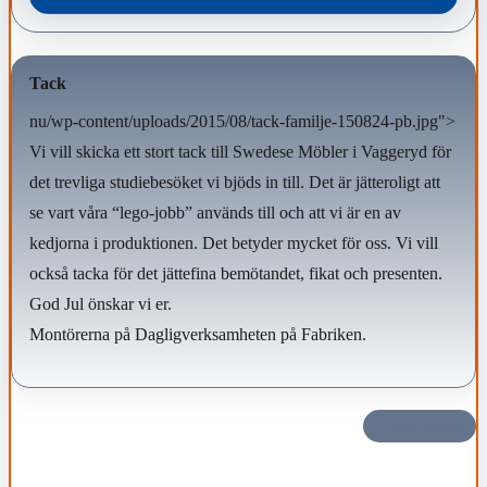
Tack
nu/wp-content/uploads/2015/08/tack-familje-150824-pb.jpg">
Vi vill skicka ett stort tack till Swedese Möbler i Vaggeryd för
det trevliga studiebesöket vi bjöds in till. Det är jätteroligt att
se vart våra “lego-jobb” används till och att vi är en av
kedjorna i produktionen. Det betyder mycket för oss. Vi vill
också tacka för det jättefina bemötandet, fikat och presenten.
God Jul önskar vi er.
Montörerna på Dagligverksamheten på Fabriken.
Dela det här