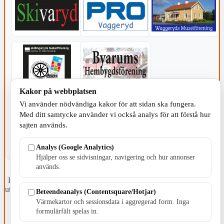
Kakor på webbplatsen
KOMMUNEN
Vi använder nödvändiga kakor för att sidan ska fungera.
Med ditt samtycke använder vi också analys för att förstå hur
sajten används.
Analys (Google Analytics)
Hjälper oss se sidvisningar, navigering och hur annonser
används.
Fristående webbtidningsföretag grundat 1991 som sedan 2002 ger
ut tidningen Skillingaryd.nu och 2010 lanserades Värnamo.nu. Från
Beteendeanalys (Contentsquare/Hotjar)
april 2026 omfattar Skillingaryd.nu tre kommuner: Gnosjö,
Värmekartor och sessionsdata i aggregerad form. Inga
Värnamo och Vaggeryds kommun.
formulärfält spelas in.