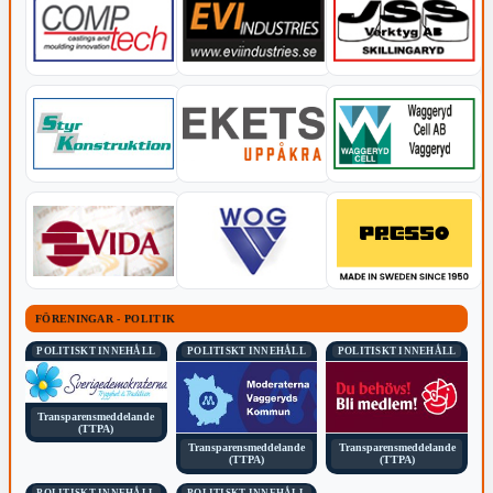
FÖRENINGAR - POLITIK
POLITISKT INNEHÅLL
POLITISKT INNEHÅLL
POLITISKT INNEHÅLL
Transparensmeddelande
(TTPA)
Transparensmeddelande
Transparensmeddelande
(TTPA)
(TTPA)
POLITISKT INNEHÅLL
POLITISKT INNEHÅLL