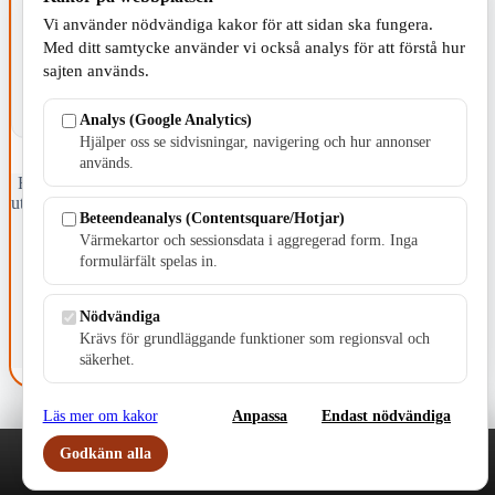
KOMMUNEN
Vi använder nödvändiga kakor för att sidan ska fungera.
Med ditt samtycke använder vi också analys för att förstå hur
sajten används.
Analys (Google Analytics)
Hjälper oss se sidvisningar, navigering och hur annonser
används.
Fristående webbtidningsföretag grundat 1991 som sedan 2002 ger
ut tidningen Skillingaryd.nu och 2010 lanserades Värnamo.nu. Från
Beteendeanalys (Contentsquare/Hotjar)
april 2026 omfattar Skillingaryd.nu tre kommuner: Gnosjö,
Värmekartor och sessionsdata i aggregerad form. Inga
Värnamo och Vaggeryds kommun.
formulärfält spelas in.
Kontakta oss
E-post: redaktionen@skillingaryd.nu
Nödvändiga
Postadress: Gisslaköp 1, 568 92 Skillingaryd
Krävs för grundläggande funktioner som regionsval och
Kakinställningar
säkerhet.
Läs mer om kakor
Anpassa
Endast nödvändiga
Godkänn alla
Play
Nyheter
Sport
Familj
Meny