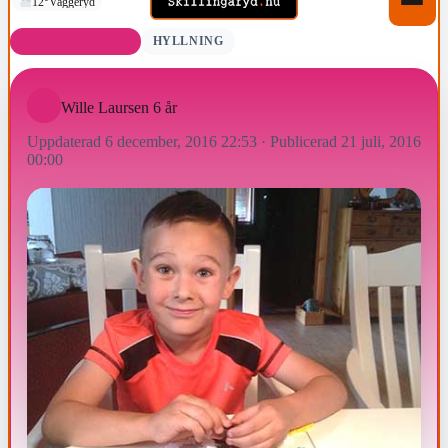
12°
Vaggeryd
FÖDELSEDAGAR
HYLLNING
Wille Laursen 6 år
Uppdaterad 6 december, 2016 22:53
·
Publicerad 21 juli, 2016
00:00