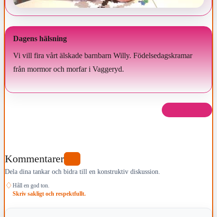
Dagens hälsning
Vi vill fira vårt älskade barnbarn Willy. Födelsedagskramar
från mormor och morfar i Vaggeryd.
Dela det här
Kommentarer
0
Dela dina tankar och bidra till en konstruktiv diskussion.
♢
Håll en god ton.
Skriv sakligt och respektfullt.