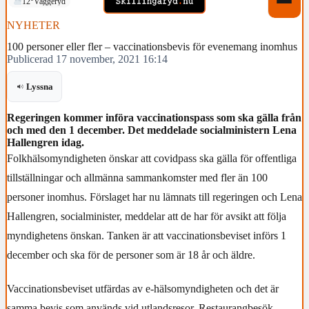
12°
Vaggeryd
NYHETER
100 personer eller fler – vaccinationsbevis för evenemang inomhus
Publicerad 17 november, 2021 16:14
Lyssna
Regeringen kommer införa vaccinationspass som ska gälla från
och med den 1 december. Det meddelade socialministern Lena
Hallengren idag.
Folkhälsomyndigheten önskar att covidpass ska gälla för offentliga
tillställningar och allmänna sammankomster med fler än 100
personer inomhus. Förslaget har nu lämnats till regeringen och Lena
Hallengren, socialminister, meddelar att de har för avsikt att följa
myndighetens önskan. Tanken är att vaccinationsbeviset införs 1
december och ska för de personer som är 18 år och äldre.
Vaccinationsbeviset utfärdas av e-hälsomyndigheten och det är
samma bevis som används vid utlandsresor. Restaurangbesök