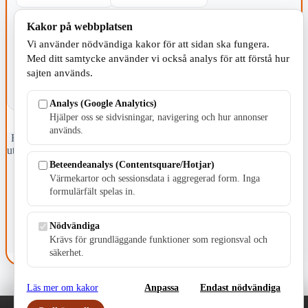
Kakor på webbplatsen
KOMMUNEN
Vi använder nödvändiga kakor för att sidan ska fungera.
Med ditt samtycke använder vi också analys för att förstå hur
sajten används.
Analys (Google Analytics)
Hjälper oss se sidvisningar, navigering och hur annonser
används.
Fristående webbtidningsföretag grundat 1991 som sedan 2002 ger
ut tidningen Skillingaryd.nu och 2010 lanserades Värnamo.nu. Från
april 2026 omfattar Skillingaryd.nu tre kommuner: Gnosjö,
Beteendeanalys (Contentsquare/Hotjar)
Värnamo och Vaggeryds kommun.
Värmekartor och sessionsdata i aggregerad form. Inga
formulärfält spelas in.
Kontakta oss
E-post: redaktionen@skillingaryd.nu
Postadress: Gisslaköp 1, 568 92 Skillingaryd
Nödvändiga
Krävs för grundläggande funktioner som regionsval och
Kakinställningar
säkerhet.
Läs mer om kakor
Anpassa
Endast nödvändiga