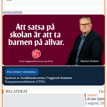
BETALD ANNONS
POLITISKT INNEHÅLL
Sponsrat av
Socialdemokraterna i Vaggeryds kommun
Transparensmeddelande (TTPA)
RELATERAT
Fler
DEBATT
Låt inte hjärtst
3 augusti, 202