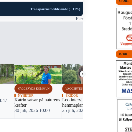
SPORT
Transparensmeddelande (TTPA)
Fler
JOBB
›
VAGGERYDS KOMMUN
VAGGERYDS KOMMUN
VAGGERYDS
NYHETER
SKIDOR
ORIENTERI
Katrin satsar på naturens
Leo intervjuad på
Två lokala 
4:47
krafter
hemmaplan
O-Ringen
30 juli, 2026 10:00
25 juli, 2026 13:15
23 juli, 20