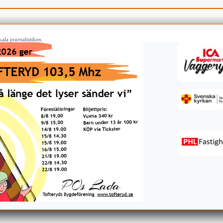
ala journalistiken.