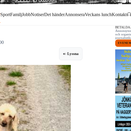
r
Sport
Familj
Jobb
Notiser
Det händer
Annonsera
Veckans lunch
Kontakt
BETALDA
Annonsytor 
och organis
journalist
00
EVENE
Lyssna