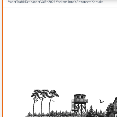
Väder
Trafik
Det händer
Valår 2026
Veckans lunch
Annonsera
Kontakt