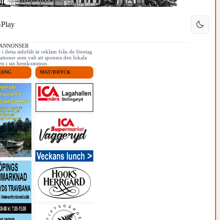
Play
 ANNONSER
i detta sidofält är reklam från de företag
ationer som valt att sponsra den lokala
iken i sin hemkommun.
MANG
MAT/DRYCK