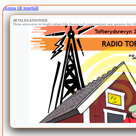
Hoppa till innehåll
BETALDA ANNONSER
Dessa annonsytor är betald reklam från företag och organisationer som sponsrar den lok