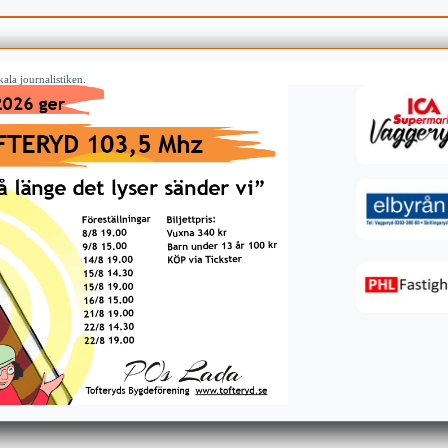
ala journalistiken.