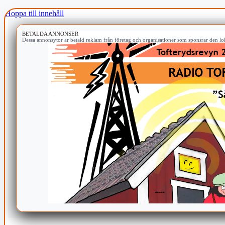
Hoppa till innehåll
BETALDA ANNONSER
Dessa annonsytor är betald reklam från företag och organisationer som sponsrar den lok