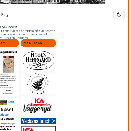
Play
 ANNONSER
i detta sidofält är reklam från de företag
ationer som valt att sponsra den lokala
iken i sin hemkommun.
MANG
MAT/DRYCK