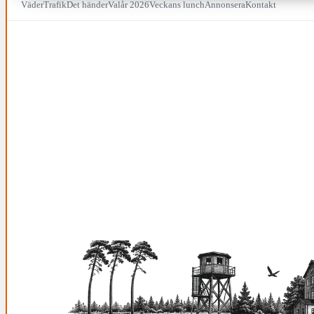
Väder
Trafik
Det händer
Valår 2026
Veckans lunch
Annonsera
Kontakt