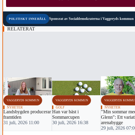
Sponsrat av
Socialdemokraterna i Vaggeryds kommun
POLITISKT INNEHÅLL
RELATERAT
‹
VAGGERYDS KOMMUN
VAGGERYDS KOMMUN
VAGGERYDS KOMMU
NYHETER
GOLF
NYHETER
Landsbygden producerar
Han var bäst i
"Min sommar me
framtiden
Sommarcupen
Glenn": Ett variat
31 juli, 2026 11:00
30 juli, 2026 16:38
arenabygge
29 juli, 2026 07: