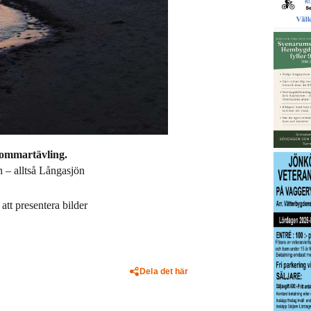
sommartävling.
n – alltså Långasjön
att presentera bilder
Dela det här