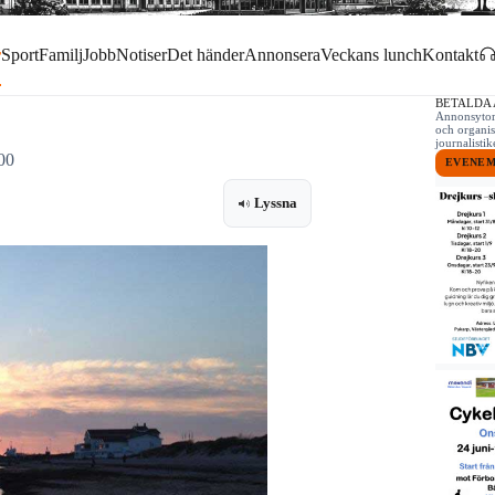
r
Sport
Familj
Jobb
Notiser
Det händer
Annonsera
Veckans lunch
Kontakt
BETALDA
Annonsytor 
och organis
journalist
00
EVENE
Lyssna