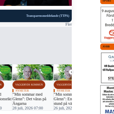
SPORT
Transparensmeddelande (TTPA)
Fler
JOBB
›
N
VAGGERYDS KOMMUN
VAGGERYDS KOMMUN
VAGGERYDS
NYHETER
NYHETER
GOLF
d
"Min sommar med
"Min sommar med
Tre i topp 
ionsrikt
Glenn": Det våras på
Glenn": En matnyttig
sommarcup
Ängarna
stund på värdshuset
23 juli, 20
00
28 juli, 2026 07:00
26 juli, 2026 07:00