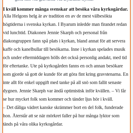
I kväll kommer många svenskar att besöka våra kyrkogårdar.
Alla Helgons helg är av tradition en av de mest välbesökta
högtiderna i svenska kyrkan. I Byarum inledde man firandet redan
vid lunchtid. Diakonen Jennie Skarph och personal från
diakongruppen fann spå plats i kyrkan, bland annat för att servera
kaffe och kanelbullar till besökarna. Inne i kyrkan spelades musik
och under eftermiddagen hölls det också personlig andakt, med tid
för eftertanke. Ute på kyrkogården fanns en och annan besökare
som gjorde så gott de kunde för att göra fint kring gravstenarna. En
inte allt för enkel uppgift med tanke på all snö som fallit senaste
dygnen. Jennie Skarph var ändå optimistisk inför kvällen. – Vi får
se hur mycket folk som kommer och tänder ljus hör i kväll.
– Det dåliga vädret kanske skrämmer bort en del folk, funderade
hon. Återstår att se när mörkret faller på hur många lyktor som
tänds på våra olika kyrkogårdar.