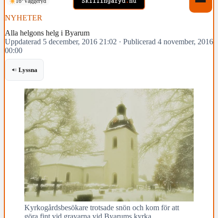
16°
Vaggeryd
NYHETER
Alla helgons helg i Byarum
Uppdaterad 5 december, 2016 21:02
·
Publicerad 4 november, 2016
00:00
Lyssna
Kyrkogårdsbesökare trotsade snön och kom för att
göra fint vid gravarna vid Byarums kyrka.