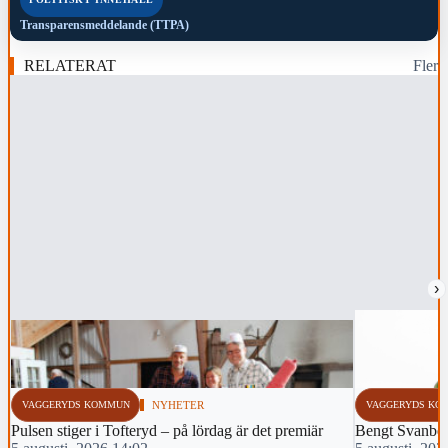
Transparensmeddelande (TTPA)
RELATERAT
Fler
›
VAGGERYDS KOMMUN
NYHETER
VAGGERYDS KO
Pulsen stiger i Tofteryd – på lördag är det premiär
Bengt Svanbe