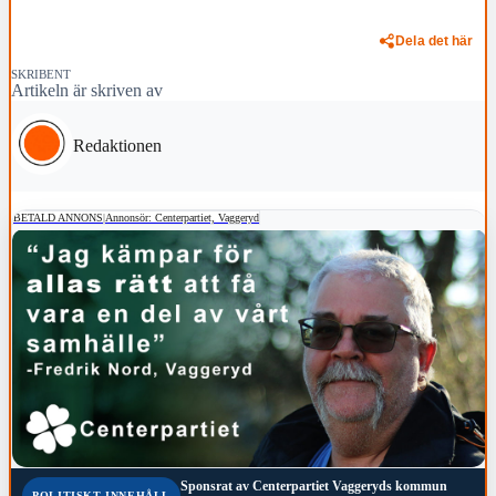
Dela det här
SKRIBENT
Artikeln är skriven av
Redaktionen
BETALD ANNONS
|
Annonsör: Centerpartiet, Vaggeryd
Sponsrat av
Centerpartiet Vaggeryds kommun
POLITISKT INNEHÅLL