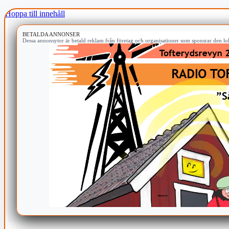
Hoppa till innehåll
BETALDA ANNONSER
Dessa annonsytor är betald reklam från företag och organisationer som sponsrar den lok