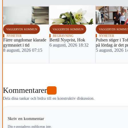
‹
VAGGERYDS KOMMUN
VAGGERYDS KOMMUN
VAGGERYDS KOMMU
NYHETER
BEGRAVNING
NYHETER
Färre ungdomar klarade
Bertil Nyqvist, Hok
Pulsen stiger i To
gymnasiet i tid
6 augusti, 2026 18:32
på lördag är det p
8 augusti, 2026 07:15
5 augusti, 2026 1
Kommentarer
0
Dela dina tankar och bidra till en konstruktiv diskussion.
Skriv en kommentar
Din e-postadress publiceras inte.