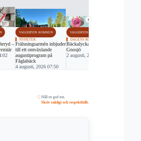
›
N
VAGGERYDS KOMMUN
VAGGERYDS KOMMUN
VAGGERYDS
NYHETER
DAGENS ROS
FOTBOLL
fteryd –
Frälsningsarmén inbjuder
Bäckalyckans förskola i
Bildextra: 
remiär
till ett omväxlande
Gnosjö
igång när S
4:02
augustiprogram på
2 augusti, 2026 20:41
Hvetlanda 
Fåglabäck
2 augusti, 
4 augusti, 2026 07:50
♢
Håll en god ton.
Skriv sakligt och respektfullt.