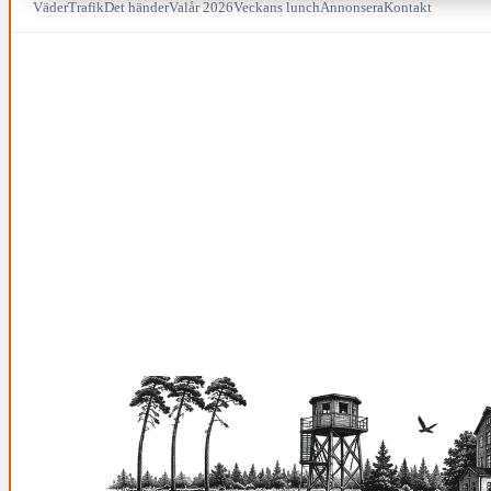
Väder
Trafik
Det händer
Valår 2026
Veckans lunch
Annonsera
Kontakt