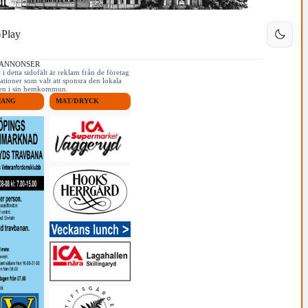
Play
 ANNONSER
i detta sidofält är reklam från de företag
ationer som valt att sponsra den lokala
iken i sin hemkommun.
MANG
MAT/DRYCK