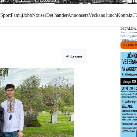
r
Sport
Familj
Jobb
Notiser
Det händer
Annonsera
Veckans lunch
Kontakt
BETALDA
Annonsytor 
och organis
journalist
EVENE
Lyssna