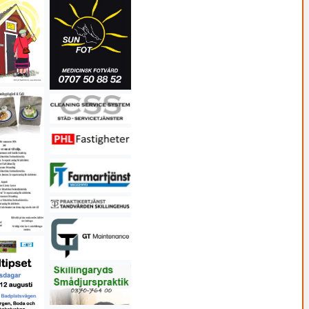
d korv
Barnen sjunger i Hagshults kyrka