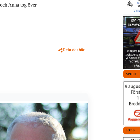
n och Anna tog över
Dela det här
SPORT
JOBB