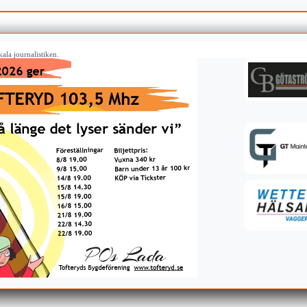
ala journalistiken.