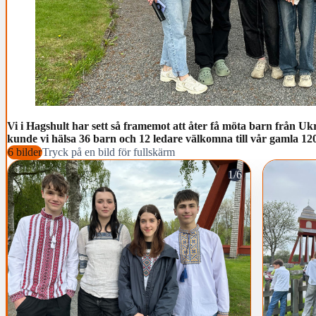
Vi i Hagshult har sett så framemot att åter få möta barn från U
kunde vi hälsa 36 barn och 12 ledare välkomna till vår gamla 12
6 bilder
Tryck på en bild för fullskärm
1/6