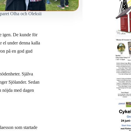
paret Olha och Oleksii
Här mumsas det på grilla
e igen. De kunde för
r el under denna kalla
ron på en god gud
rnödenheter. Själva
nger Sjölander. Sedan
och nöjda med dagen
laesson som startade