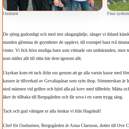
Oasbarn
Fina syskon
De sjöng gudomligt och med stor sångarglädje, sånger vi ibland känd
stunden glömma de grymheter de upplevt, till exempel bara två timma
vinter. Vi fick höra modiga barn som vittnade om umbäranden, men t
som ställer allt till rätta bär dem igenom allt.
I kyrkan kom ett tack ifrån oss genom att ge alla varsin kasse med fö
kassen är tillverkad av Gevaliapåsar som sytts ihop. Sömmerskan är I
stod männen vid grillen och bjöd alla på korv med tillbehör. Mätta 
åker de tillbaka till Bergsgården och får sova i en varm trygg säng.
Tack och gud välsigne er alla önskar vi från Hagshult!
Chef för Oasbarnen, Bergsgården är Anna Claesson, dotter till Ove C