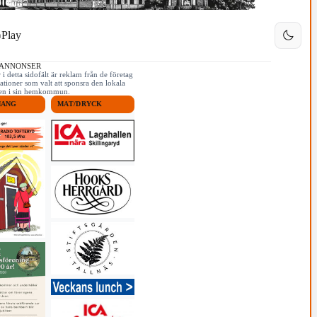
Play
 ANNONSER
i detta sidofält är reklam från de företag
ationer som valt att sponsra den lokala
iken i sin hemkommun.
MANG
MAT/DRYCK