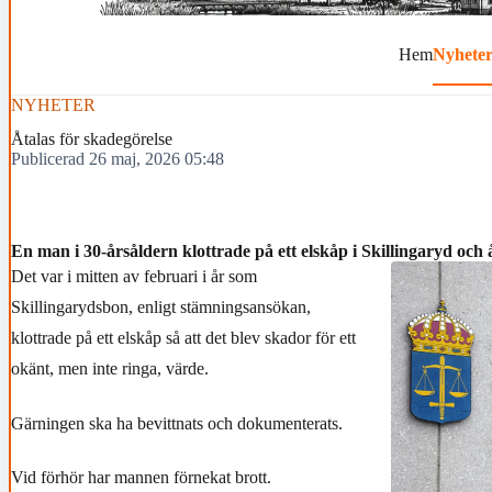
Hem
Nyhete
NYHETER
Åtalas för skadegörelse
Publicerad 26 maj, 2026 05:48
En man i 30-årsåldern klottrade på ett elskåp i Skillingaryd och 
Det var i mitten av februari i år som
Skillingarydsbon, enligt stämningsansökan,
klottrade på ett elskåp så att det blev skador för ett
okänt, men inte ringa, värde.
Gärningen ska ha bevittnats och dokumenterats.
Vid förhör har mannen förnekat brott.