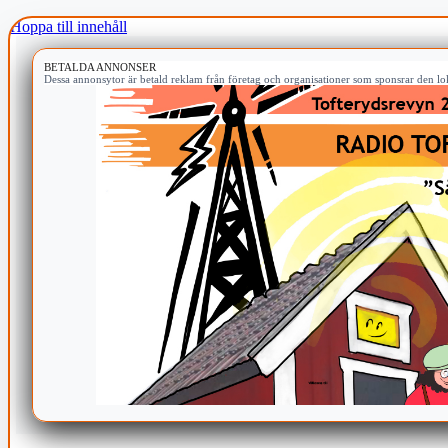
Hoppa till innehåll
BETALDA ANNONSER
Dessa annonsytor är betald reklam från företag och organisationer som sponsrar den lok