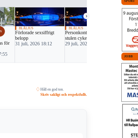
SPORT
›
BLÅLJUS
BLÅLJUS
BLÅLJUS
N
Förlorade sexsiffrigt
Personkontroll avslöjade
Rån mot kio
belopp
stulen cykel
Bodafors
s för
31 juli, 2026 18:12
29 juli, 2026 08:08
28 juli, 20
7:55
JOBB
♢
Håll en god ton.
Skriv sakligt och respektfullt.