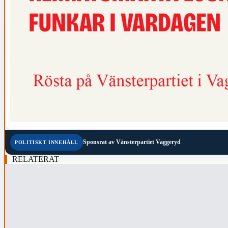
Sponsrat av
Vänsterpartiet Vaggeryd
POLITISKT INNEHÅLL
RELATERAT