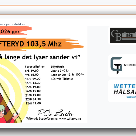
ala journalistiken.