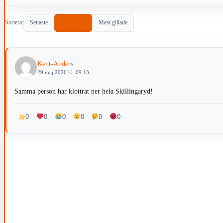
Sortera:
Senaste
Populärast
Mest gillade
Kent-Anders
29 maj 2026 kl. 09:13
Samma person har klottrat ner hela Skillingaryd!
0
0
0
0
0
0