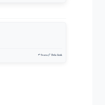
↶ Svara
Dela länk