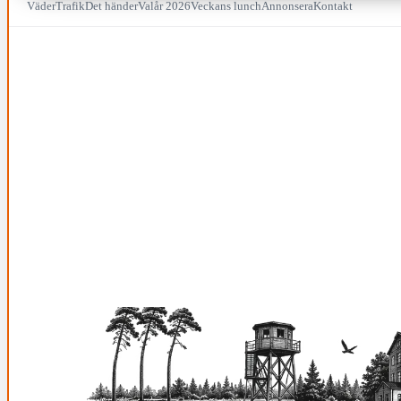
Väder
Trafik
Det händer
Valår 2026
Veckans lunch
Annonsera
Kontakt