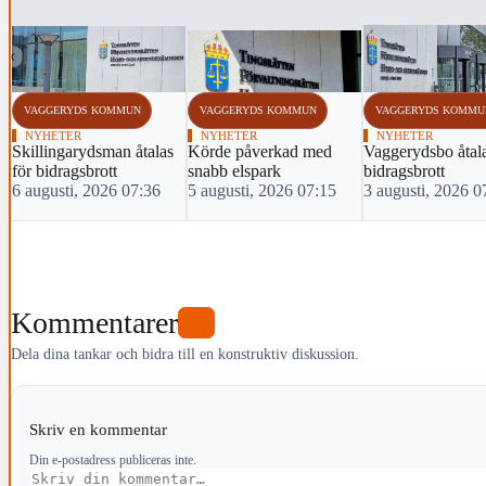
‹
VAGGERYDS KOMMUN
VAGGERYDS KOMMUN
VAGGERYDS KOMMU
NYHETER
NYHETER
NYHETER
Skillingarydsman åtalas
Körde påverkad med
Vaggerydsbo åtala
för bidragsbrott
snabb elspark
bidragsbrott
6 augusti, 2026 07:36
5 augusti, 2026 07:15
3 augusti, 2026 0
Kommentarer
1
Dela dina tankar och bidra till en konstruktiv diskussion.
Skriv en kommentar
Din e-postadress publiceras inte.
Kommentar