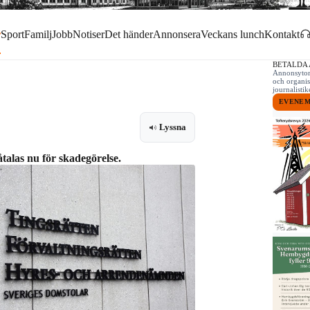
r
Sport
Familj
Jobb
Notiser
Det händer
Annonsera
Veckans lunch
Kontakt
BETALDA
Annonsytor 
och organis
journalist
EVENE
Lyssna
åtalas nu för skadegörelse.