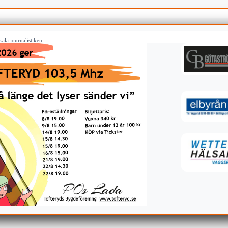
ala journalistiken.