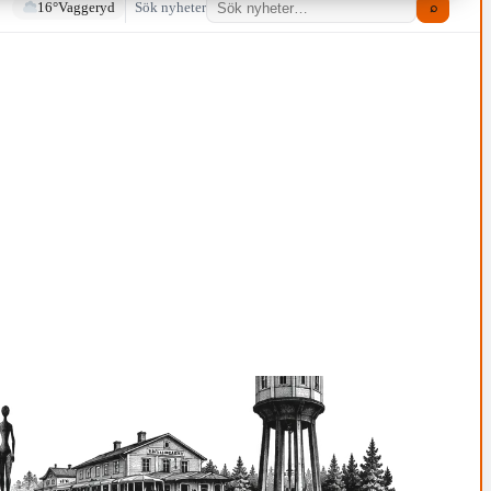
16°
Vaggeryd
Sök nyheter
⌕