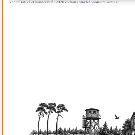
Väder
Trafik
Det händer
Valår 2026
Veckans lunch
Annonsera
Kontakt