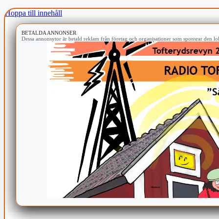
Hoppa till innehåll
BETALDA ANNONSER
Dessa annonsytor är betald reklam från företag och organisationer som sponsrar den lok