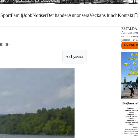
r
Sport
Familj
Jobb
Notiser
Det händer
Annonsera
Veckans lunch
Kontakt
BETALDA
Annonsytor 
och organis
journalist
00:00
EVENE
Lyssna