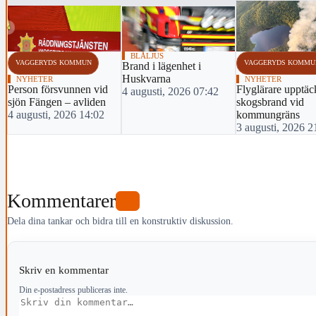
‹
BLÅLJUS
VAGGERYDS KOMMUN
VAGGERYDS KOMMU
Brand i lägenhet i
Huskvarna
NYHETER
NYHETER
Person försvunnen vid
Flyglärare upptäc
4 augusti, 2026 07:42
sjön Fängen – avliden
skogsbrand vid
4 augusti, 2026 14:02
kommungräns
3 augusti, 2026 2
Kommentarer
0
Dela dina tankar och bidra till en konstruktiv diskussion.
Skriv en kommentar
Din e-postadress publiceras inte.
Kommentar