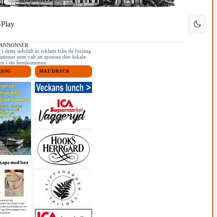
Play
 ANNONSER
i detta sidofält är reklam från de företag
ationer som valt att sponsra den lokala
iken i sin hemkommun.
MANG
MAT/DRYCK