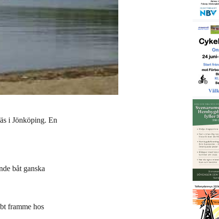
näs i Jönköping. En
nde båt ganska
bbt framme hos