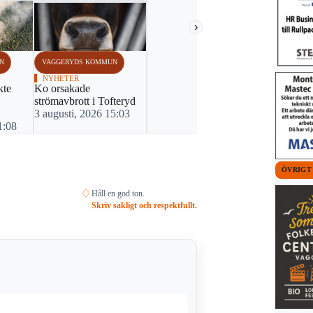
›
BLÅLJUS
N
VAGGERYDS KOMMUN
Förlorade se
belopp
NYHETER
kte
Ko orsakade
31 juli, 20
strömavbrott i Tofteryd
3 augusti, 2026 15:03
1:08
ÖVRIGT
♢
Håll en god ton.
Skriv sakligt och respektfullt.