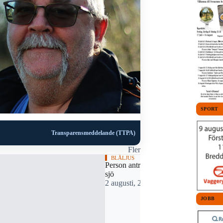
SPORT
Transparensmeddelande (TTPA)
Fler
BLÅLJUS
Person anträffas avliden i
sjö
2 augusti, 2026 19:50
JOBB