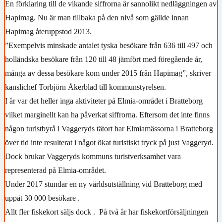
En förklaring till de vikande siffrorna är sannolikt nedläggningen av
Hapimag. Nu är man tillbaka på den nivå som gällde innan
Hapimag återuppstod 2013.
”Exempelvis minskade antalet tyska besökare från 636 till 497 och
holländska besökare från 120 till 48 jämfört med föregående år,
många av dessa besökare kom under 2015 från Hapimag”, skriver
kanslichef Torbjörn Åkerblad till kommunstyrelsen.
I år var det heller inga aktiviteter på Elmia-området i Bratteborg
vilket marginellt kan ha påverkat siffrorna. Eftersom det inte finns
någon turistbyrå i Vaggeryds tätort har Elmiamässorna i Bratteborg
över tid inte resulterat i något ökat turistiskt tryck på just Vaggeryd.
Dock brukar Vaggeryds kommuns turistverksamhet vara
representerad på Elmia-området.
Under 2017 stundar en ny världsutställning vid Bratteborg med
uppåt 30 000 besökare .
Allt fler fiskekort säljs dock . På två år har fiskekortförsäljningen