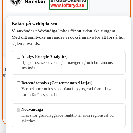
KOMMUNEN
Kakor på webbplatsen
Vi använder nödvändiga kakor för att sidan ska fungera.
Med ditt samtycke använder vi också analys för att förstå hur
sajten används.
Analys (Google Analytics)
Hjälper oss se sidvisningar, navigering och hur annonser
används.
Fristående webbtidningsföretag grundat 1991 som sedan 2002 ger
ut tidningen Skillingaryd.nu och 2010 lanserades Värnamo.nu. Från
april 2026 omfattar Skillingaryd.nu tre kommuner: Gnosjö,
Beteendeanalys (Contentsquare/Hotjar)
Värnamo och Vaggeryds kommun.
Värmekartor och sessionsdata i aggregerad form. Inga
formulärfält spelas in.
Kontakta oss
E-post: redaktionen@skillingaryd.nu
Postadress: Gisslaköp 1, 568 92 Skillingaryd
Nödvändiga
Krävs för grundläggande funktioner som regionsval och
Kakinställningar
säkerhet.