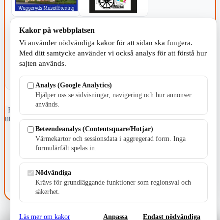
Kakor på webbplatsen
KOMMUNEN
Vi använder nödvändiga kakor för att sidan ska fungera.
Med ditt samtycke använder vi också analys för att förstå hur
sajten används.
Analys (Google Analytics)
Hjälper oss se sidvisningar, navigering och hur annonser
används.
Fristående webbtidningsföretag grundat 1991 som sedan 2002 ger
ut tidningen Skillingaryd.nu och 2010 lanserades Värnamo.nu. Från
april 2026 omfattar Skillingaryd.nu tre kommuner: Gnosjö,
Beteendeanalys (Contentsquare/Hotjar)
Värnamo och Vaggeryds kommun.
Värmekartor och sessionsdata i aggregerad form. Inga
formulärfält spelas in.
Kontakta oss
E-post: redaktionen@skillingaryd.nu
Postadress: Gisslaköp 1, 568 92 Skillingaryd
Nödvändiga
Krävs för grundläggande funktioner som regionsval och
Kakinställningar
säkerhet.
Läs mer om kakor
Anpassa
Endast nödvändiga