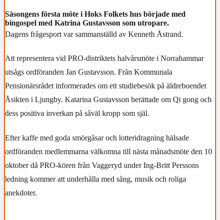
Säsongens första möte i Hoks Folkets hus började med
bingospel med Katrina Gustavsson som utropare.
Dagens frågesport var sammanställd av Kenneth Åstrand.
Att representera vid PRO-distriktets halvårsmöte i Norrahammar
utsågs ordföranden Jan Gustavsson. Från Kommunala
Pensionärsrådet informerades om ett studiebesök på äldreboendet
Åsikten i Ljungby. Katarina Gustavsson berättade om Qi gong och
dess positiva inverkan på såväl kropp som själ.
Efter kaffe med goda smörgåsar och lotteridragning hälsade
ordföranden medlemmarna välkomna till nästa månadsmöte den 10
oktober då PRO-kören från Vaggeryd under Ing-Britt Perssons
ledning kommer att underhålla med sång, musik och roliga
anekdoter.