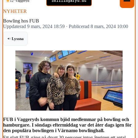
12°
Vaggeryd
NYHETER
Bowling hos FUB
Uppdaterad 9 mars, 2024 18:59
·
Publicerad 8 mars, 2024 10:00
Lyssna
FUB i Vaggeryds kommun bjöd medlemmar på bowling och
hamburgare. I söndags eftermiddag var det åter dags igen för
den populära bowlingen i Värnamo bowlinghall.
Ett glatt FUB-gäng på drygt 30 personer intog återigen ett antal