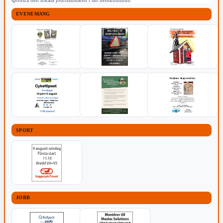
sponsra den lokala journalistiken i sin hemkommun.
EVENEMANG
SPORT
JOBB