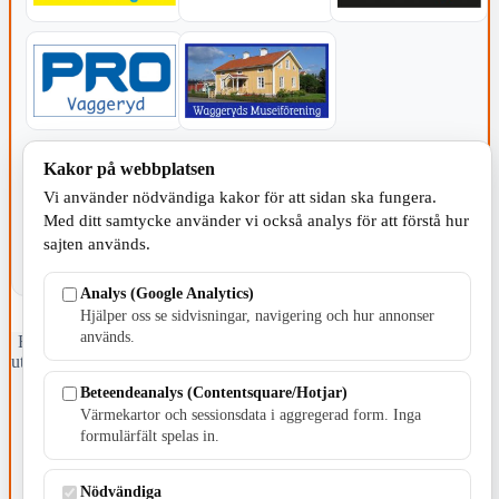
KOMMUNEN
Kakor på webbplatsen
Vi använder nödvändiga kakor för att sidan ska fungera.
Med ditt samtycke använder vi också analys för att förstå hur
sajten används.
Analys (Google Analytics)
Hjälper oss se sidvisningar, navigering och hur annonser
används.
Fristående webbtidningsföretag grundat 1991 som sedan 2002 ger
ut tidningen Skillingaryd.nu och 2010 lanserades Värnamo.nu. Från
april 2026 omfattar Skillingaryd.nu tre kommuner: Gnosjö,
Beteendeanalys (Contentsquare/Hotjar)
Värnamo och Vaggeryds kommun.
Värmekartor och sessionsdata i aggregerad form. Inga
formulärfält spelas in.
Kontakta oss
E-post: redaktionen@skillingaryd.nu
Postadress: Gisslaköp 1, 568 92 Skillingaryd
Nödvändiga