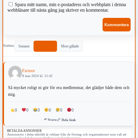
Spara mitt namn, min e-postadress och webbplats i denna
webbläsare till nästa gång jag skriver en kommentar.
Sortera:
Senaste
Populärast
Mest gillade
Farmor
8 mar 2024 kl. 11:42
Så mycket roligt ni gör för era medlemmar, det glädjer både dem och
mig.
0
0
0
0
0
0
↶ Svara
Dela länk
BETALDA ANNONSER
Annonsytor i detta sidofält är reklam från de företag och organisationer som valt att