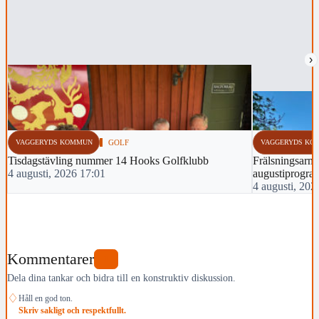
›
VAGGERYDS KOMMUN
GOLF
VAGGERYDS KO
Tisdagstävling nummer 14 Hooks Golfklubb
Frälsningsarmé
4 augusti, 2026 17:01
augustiprogra
4 augusti, 202
Kommentarer
1
Dela dina tankar och bidra till en konstruktiv diskussion.
♢
Håll en god ton.
Skriv sakligt och respektfullt.