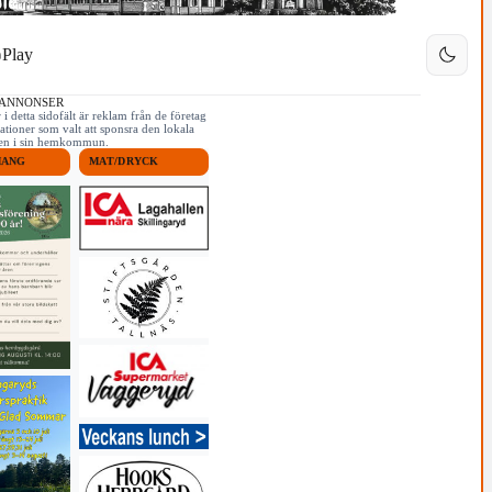
Play
 ANNONSER
i detta sidofält är reklam från de företag
ationer som valt att sponsra den lokala
iken i sin hemkommun.
MANG
MAT/DRYCK