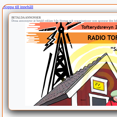
Hoppa till innehåll
BETALDA ANNONSER
Dessa annonsytor är betald reklam från företag och organisationer som sponsrar den lok