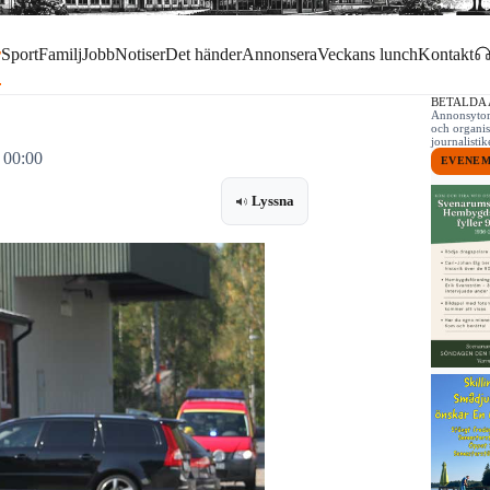
r
Sport
Familj
Jobb
Notiser
Det händer
Annonsera
Veckans lunch
Kontakt
BETALDA
Annonsytor 
och organis
journalist
 00:00
EVENE
Lyssna