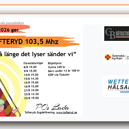
ala journalistiken.