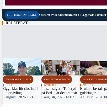
Sponsrat av
Socialdemokraterna i Vaggeryds kommun
POLITISKT INNEHÅLL
RELATERAT
‹
VAGGERYDS KOMMUN
VAGGERYDS KOMMUN
VAGGERYDS KOMMU
GOLF
NYHETER
NYHETER
Sigge klar för riksfinal i
Pulsen stiger i Tofteryd –
Brukare bestals p
juniortävling
på lördag är det premiär
guldringar
5 augusti, 2026 15:18
5 augusti, 2026 14:02
4 augusti, 2026 0