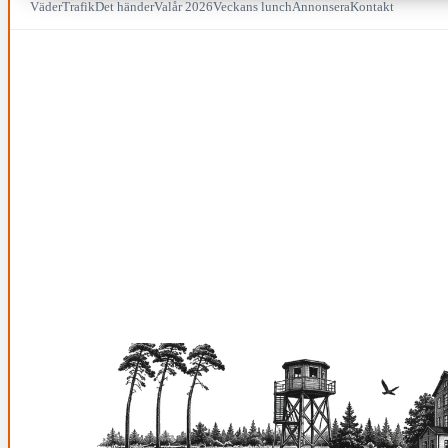
Väder
Trafik
Det händer
Valår 2026
Veckans lunch
Annonsera
Kontakt