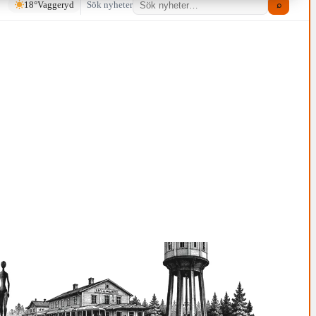
18°
Vaggeryd
Sök nyheter
⌕