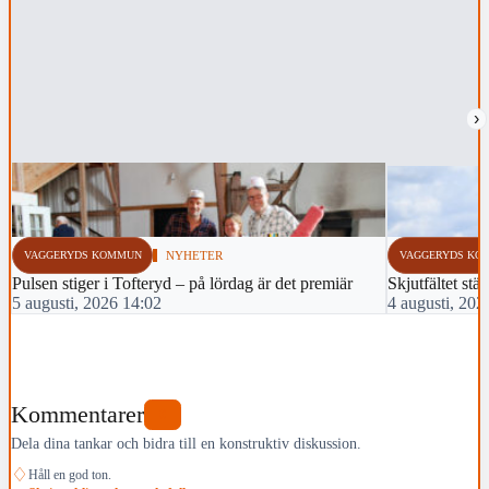
›
VAGGERYDS KOMMUN
NYHETER
VAGGERYDS KO
Pulsen stiger i Tofteryd – på lördag är det premiär
Skjutfältet stä
5 augusti, 2026 14:02
4 augusti, 202
Kommentarer
0
Dela dina tankar och bidra till en konstruktiv diskussion.
♢
Håll en god ton.