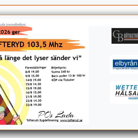
ala journalistiken.