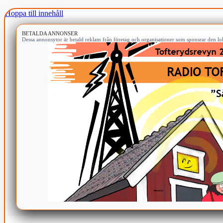
Hoppa till innehåll
BETALDA ANNONSER
Dessa annonsytor är betald reklam från företag och organisationer som sponsrar den lok