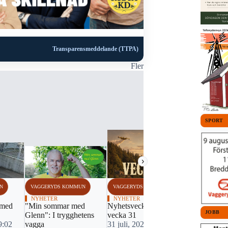
Transparensmeddelande (TTPA)
Fler
SPORT
›
N
VAGGERYDS KOMMUN
VAGGERYDS KOMMUN
VAGGERYDS
NYHETER
NYHETER
NYHETER
 med
"Min sommar med
Nyhetsveckan i sång -
Politikerpo
JOBB
Glenn": I trygghetens
vecka 31
29 juli, 20
9:02
vagga
31 juli, 2026 17:31