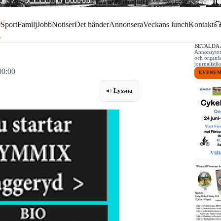
r
Sport
Familj
Jobb
Notiser
Det händer
Annonsera
Veckans lunch
Kontakt
BETALDA
Annonsytor 
och organis
journalist
00:00
EVENE
Lyssna