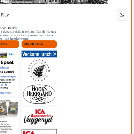
Play
 ANNONSER
i detta sidofält är reklam från de företag
ationer som valt att sponsra den lokala
iken i sin hemkommun.
MANG
MAT/DRYCK