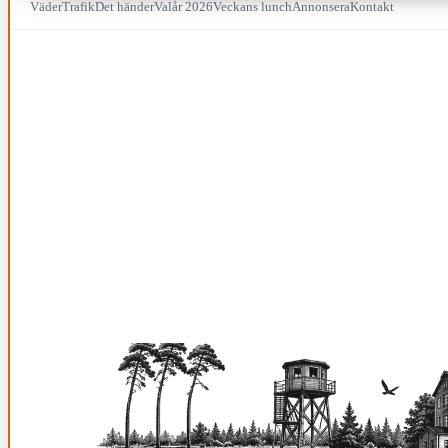
Väder
Trafik
Det händer
Valår 2026
Veckans lunch
Annonsera
Kontakt