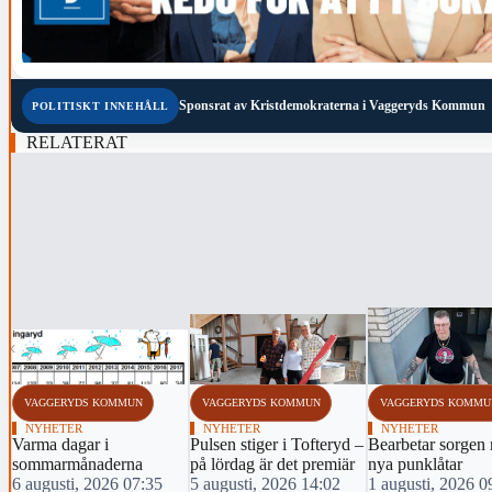
Sponsrat av
Kristdemokraterna i Vaggeryds Kommun
POLITISKT INNEHÅLL
RELATERAT
‹
VAGGERYDS KOMMUN
VAGGERYDS KOMMUN
VAGGERYDS KOMMU
NYHETER
NYHETER
NYHETER
Varma dagar i
Pulsen stiger i Tofteryd –
Bearbetar sorgen
sommarmånaderna
på lördag är det premiär
nya punklåtar
6 augusti, 2026 07:35
5 augusti, 2026 14:02
1 augusti, 2026 0