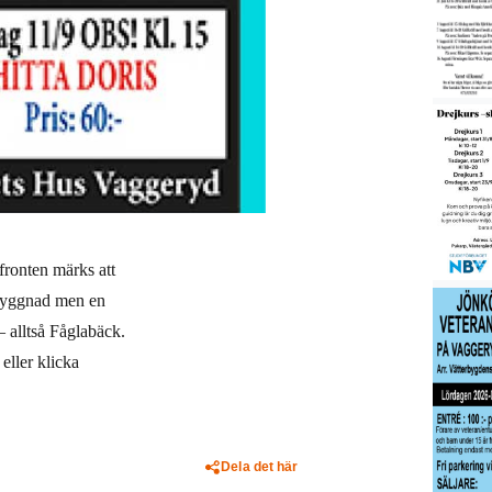
ronten märks att
 byggnad men en
 alltså Fåglabäck.
eller klicka
Dela det här