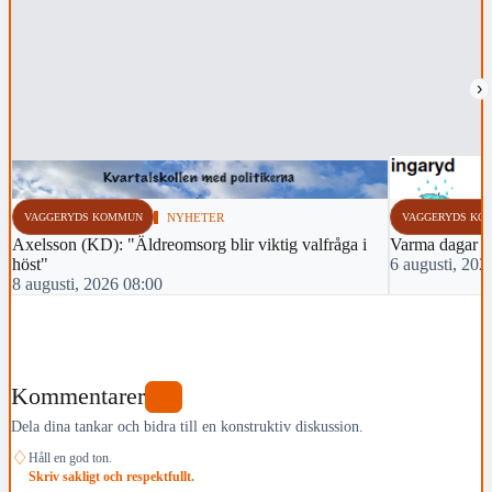
›
VAGGERYDS KOMMUN
NYHETER
VAGGERYDS KO
Axelsson (KD): "Äldreomsorg blir viktig valfråga i
Varma dagar 
höst"
6 augusti, 202
8 augusti, 2026 08:00
Kommentarer
0
Dela dina tankar och bidra till en konstruktiv diskussion.
♢
Håll en god ton.
Skriv sakligt och respektfullt.