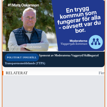
Sponsrat av
Moderaterna Vaggeryd/Skillingaryd
POLITISKT INNEHÅLL
Transparensmeddelande (TTPA)
RELATERAT
Fler