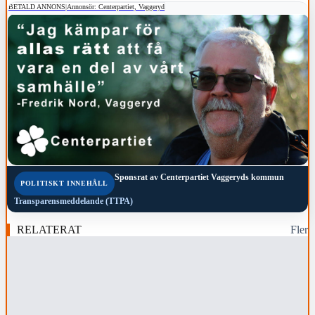
BETALD ANNONS
|
Annonsör: Centerpartiet, Vaggeryd
Sponsrat av
Centerpartiet Vaggeryds kommun
POLITISKT INNEHÅLL
Transparensmeddelande (TTPA)
RELATERAT
Fler