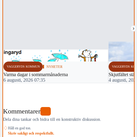
›
VAGGERYDS KOMMUN
NYHETER
VAGGERYDS KO
Varma dagar i sommarmånaderna
Skjutfältet stä
6 augusti, 2026 07:35
4 augusti, 202
Kommentarer
0
Dela dina tankar och bidra till en konstruktiv diskussion.
♢
Håll en god ton.
Skriv sakligt och respektfullt.