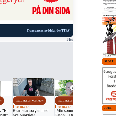
Transparensmeddelande (TTPA)
Fler
SPORT
›
N
VAGGERYDS KOMMUN
VAGGERYDS KOMMUN
VAGGERYDS
NYHETER
NYHETER
NYHETER
JOBB
: ”En
Bearbetar sorgen med
"Min sommar med
Nyhetsvecka
batt”
nya punklåtar
Glenn": I trygghetens
vecka 31