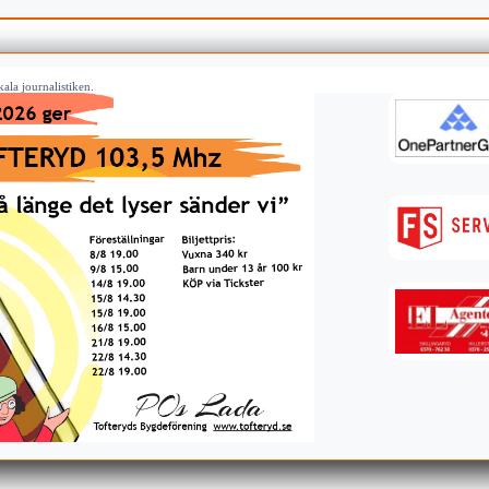
ala journalistiken.