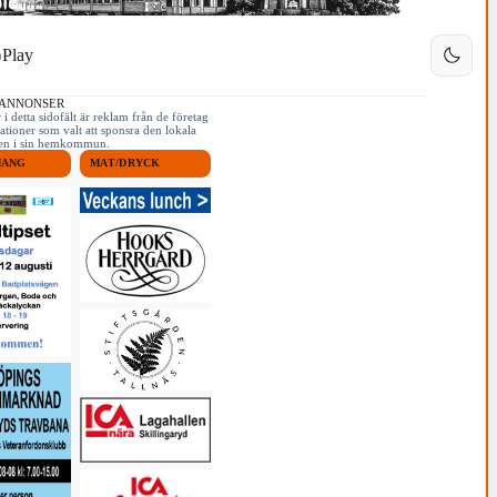
Play
 ANNONSER
i detta sidofält är reklam från de företag
ationer som valt att sponsra den lokala
iken i sin hemkommun.
MANG
MAT/DRYCK