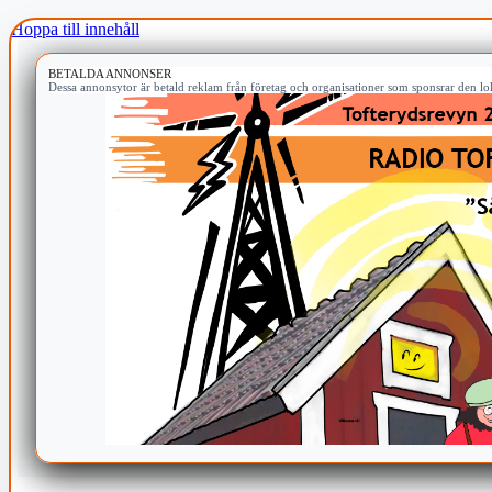
Hoppa till innehåll
BETALDA ANNONSER
Dessa annonsytor är betald reklam från företag och organisationer som sponsrar den lok