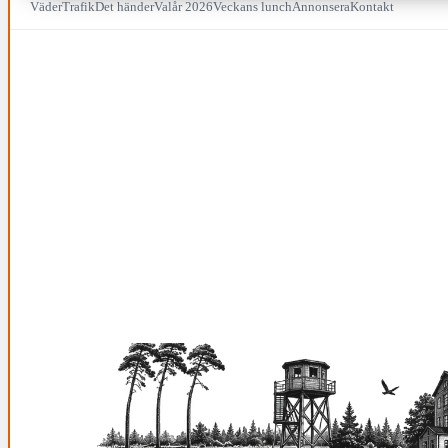
Väder
Trafik
Det händer
Valår 2026
Veckans lunch
Annonsera
Kontakt