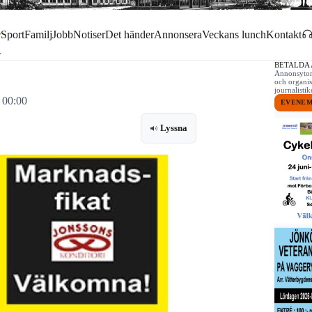
r
Sport
Familj
Jobb
Notiser
Det händer
Annonsera
Veckans lunch
Kontakt
BETALDA
Annonsytor 
och organis
journalist
 00:00
EVENE
Lyssna