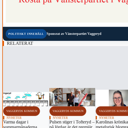
Sponsrat av
Vänsterpartiet Vaggeryd
POLITISKT INNEHÅLL
RELATERAT
‹
VAGGERYDS KOMMUN
VAGGERYDS KOMMUN
VAGGERYDS KOMMU
NYHETER
NYHETER
NYHETER
Varma dagar i
Pulsen stiger i Tofteryd –
Karolinas krönika
sommarmånaderna
på lördag är det premiär
metaforisk blomra