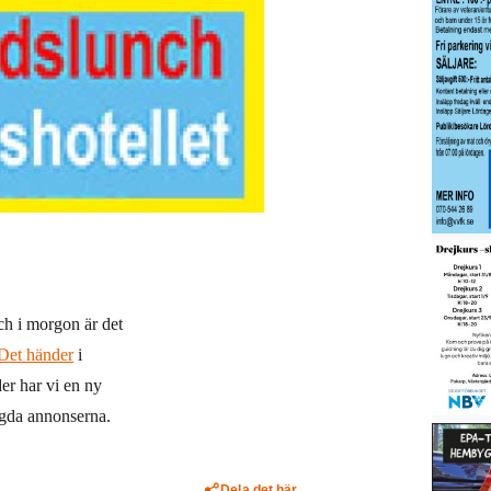
ch i morgon är det
Det händer
i
er har vi en ny
lagda annonserna.
Dela det här