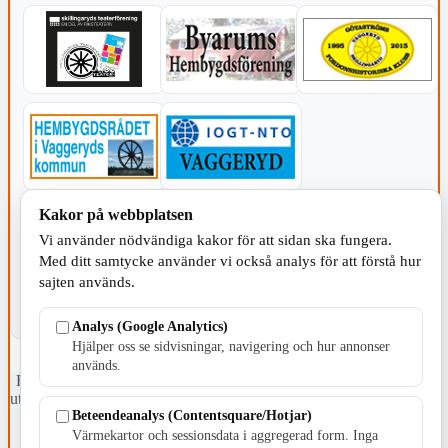
Kakor på webbplatsen
KOMMUNEN
Vi använder nödvändiga kakor för att sidan ska fungera.
Med ditt samtycke använder vi också analys för att förstå hur
sajten används.
Analys (Google Analytics)
Hjälper oss se sidvisningar, navigering och hur annonser
används.
Fristående webbtidningsföretag grundat 1991 som sedan 2002 ger
ut tidningen Skillingaryd.nu och 2010 lanserades Värnamo.nu. Från
Beteendeanalys (Contentsquare/Hotjar)
april 2026 omfattar Skillingaryd.nu tre kommuner: Gnosjö,
Värnamo och Vaggeryds kommun.
Värmekartor och sessionsdata i aggregerad form. Inga