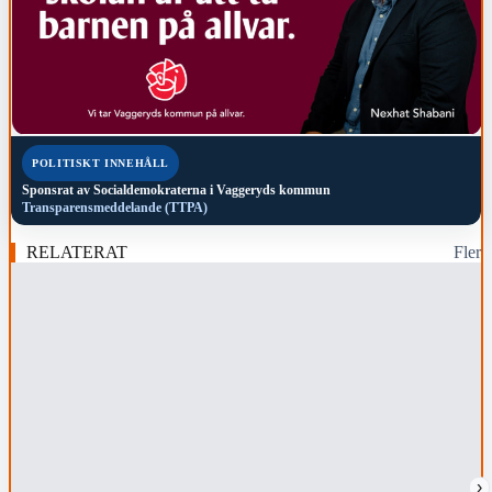
POLITISKT INNEHÅLL
Sponsrat av
Socialdemokraterna i Vaggeryds kommun
Transparensmeddelande (TTPA)
RELATERAT
Fler
›