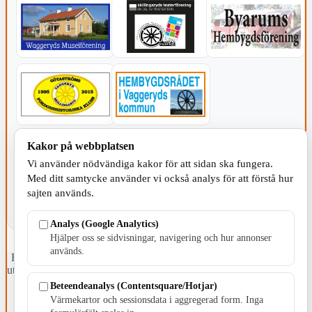
KOMMUNEN
Kakor på webbplatsen
Vi använder nödvändiga kakor för att sidan ska fungera.
Med ditt samtycke använder vi också analys för att förstå hur
sajten används.
Analys (Google Analytics)
Hjälper oss se sidvisningar, navigering och hur annonser
används.
Fristående webbtidningsföretag grundat 1991 som sedan 2002 ger
ut tidningen Skillingaryd.nu och 2010 lanserades Värnamo.nu. Från
april 2026 omfattar Skillingaryd.nu tre kommuner: Gnosjö,
Beteendeanalys (Contentsquare/Hotjar)
Värnamo och Vaggeryds kommun.
Värmekartor och sessionsdata i aggregerad form. Inga