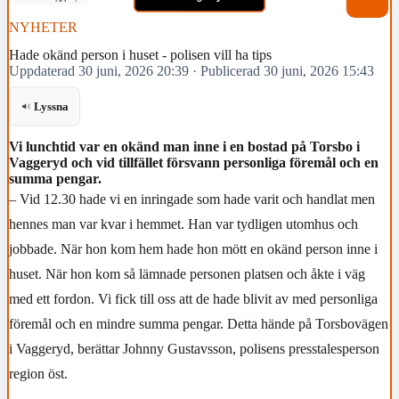
NYHETER
Hade okänd person i huset - polisen vill ha tips
Uppdaterad 30 juni, 2026 20:39
·
Publicerad 30 juni, 2026 15:43
Lyssna
Vi lunchtid var en okänd man inne i en bostad på Torsbo i
Vaggeryd och vid tillfället försvann personliga föremål och en
summa pengar.
– Vid 12.30 hade vi en inringade som hade varit och handlat men
hennes man var kvar i hemmet. Han var tydligen utomhus och
jobbade. När hon kom hem hade hon mött en okänd person inne i
huset. När hon kom så lämnade personen platsen och åkte i väg
med ett fordon. Vi fick till oss att de hade blivit av med personliga
föremål och en mindre summa pengar. Detta hände på Torsbovägen
i Vaggeryd, berättar Johnny Gustavsson, polisens presstalesperson
region öst.