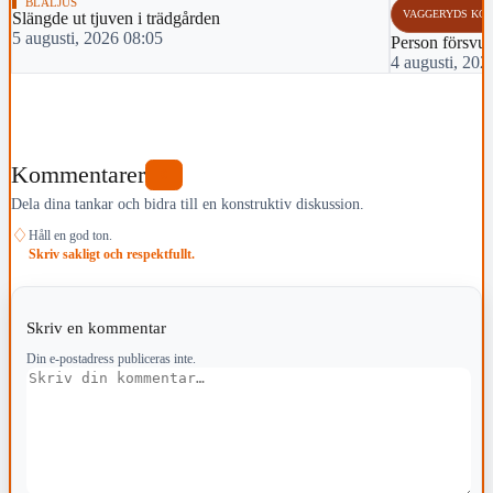
BLÅLJUS
VAGGERYDS KO
Slängde ut tjuven i trädgården
5 augusti, 2026 08:05
Person försvu
4 augusti, 202
Kommentarer
0
Dela dina tankar och bidra till en konstruktiv diskussion.
♢
Håll en god ton.
Skriv sakligt och respektfullt.
Skriv en kommentar
Din e-postadress publiceras inte.
Kommentar