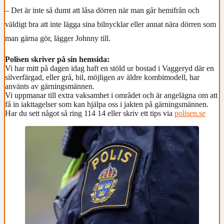
– Det är inte så dumt att låsa dörren när man går hemifrån och
väldigt bra att inte lägga sina bilnycklar eller annat nära dörren som
man gärna gör, lägger Johnny till.
Polisen skriver på sin hemsida:
Vi har mitt på dagen idag haft en stöld ur bostad i Vaggeryd där en
silverfärgad, eller grå, bil, möjligen av äldre kombimodell, har
använts av gärningsmännen.
Vi uppmanar till extra vaksamhet i området och är angelägna om att
få in iakttagelser som kan hjälpa oss i jakten på gärningsmännen.
Har du sett något så ring 114 14 eller skriv ett tips via
polisen.se