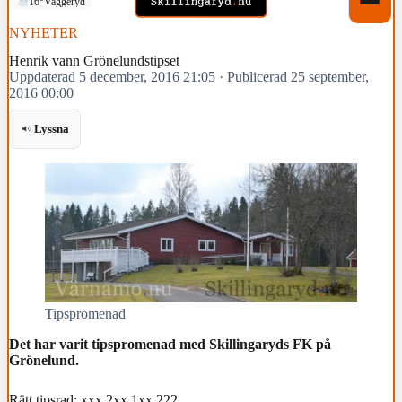
16°
Vaggeryd
NYHETER
Henrik vann Grönelundstipset
Uppdaterad 5 december, 2016 21:05
·
Publicerad 25 september,
2016 00:00
Lyssna
Tipspromenad
Det har varit tipspromenad med Skillingaryds FK på
Grönelund.
Rätt tipsrad: xxx 2xx 1xx 222