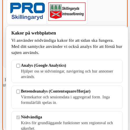
KOMMUNEN
Kakor på webbplatsen
Vi använder nödvändiga kakor för att sidan ska fungera.
Med ditt samtycke använder vi också analys för att förstå hur
sajten används.
Analys (Google Analytics)
Hjälper oss se sidvisningar, navigering och hur annonser
används.
Fristående webbtidningsföretag grundat 1991 som sedan 2002 ger
ut tidningen Skillingaryd.nu och 2010 lanserades Värnamo.nu. Från
april 2026 omfattar Skillingaryd.nu tre kommuner: Gnosjö,
Beteendeanalys (Contentsquare/Hotjar)
Värnamo och Vaggeryds kommun.
Värmekartor och sessionsdata i aggregerad form. Inga
formulärfält spelas in.
Kontakta oss
E-post: redaktionen@skillingaryd.nu
Postadress: Gisslaköp 1, 568 92 Skillingaryd
Nödvändiga
Krävs för grundläggande funktioner som regionsval och
Kakinställningar
säkerhet.