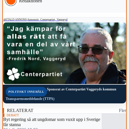
Redaktionen
BETALD ANNONS
|
Annonsör: Centerpartiet, Vaggeryd
Sponsrat av
Centerpartiet Vaggeryds kommun
POLITISKT INNEHÅLL
Transparensmeddelande (TTPA)
RELATERAT
Fler
DEBATT
Byt regering så att ungdomar som vuxit upp i Sverige
får stanna