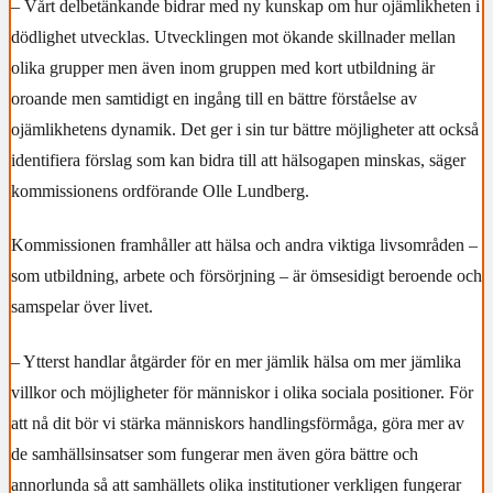
– Vårt delbetänkande bidrar med ny kunskap om hur ojämlikheten i
dödlighet utvecklas. Utvecklingen mot ökande skillnader mellan
olika grupper men även inom gruppen med kort utbildning är
oroande men samtidigt en ingång till en bättre förståelse av
ojämlikhetens dynamik. Det ger i sin tur bättre möjligheter att också
identifiera förslag som kan bidra till att hälsogapen minskas, säger
kommissionens ordförande Olle Lundberg.
Kommissionen framhåller att hälsa och andra viktiga livsområden –
som utbildning, arbete och försörjning – är ömsesidigt beroende och
samspelar över livet.
– Ytterst handlar åtgärder för en mer jämlik hälsa om mer jämlika
villkor och möjligheter för människor i olika sociala positioner. För
att nå dit bör vi stärka människors handlingsförmåga, göra mer av
de samhällsinsatser som fungerar men även göra bättre och
annorlunda så att samhällets olika institutioner verkligen fungerar