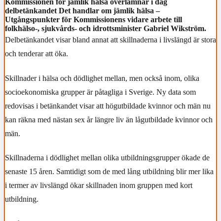
Kommissionen för jämlik hälsa överlämnar i dag
delbetänkandet Det handlar om jämlik hälsa –
Utgångspunkter för Kommissionens vidare arbete till
folkhälso-, sjukvårds- och idrottsminister Gabriel Wikström.
Delbetänkandet visar bland annat att skillnaderna i livslängd är stora
och tenderar att öka.
Skillnader i hälsa och dödlighet mellan, men också inom, olika
socioekonomiska grupper är påtagliga i Sverige. Ny data som
redovisas i betänkandet visar att högutbildade kvinnor och män nu
kan räkna med nästan sex år längre liv än lågutbildade kvinnor och
män.
Skillnaderna i dödlighet mellan olika utbildningsgrupper ökade de
senaste 15 åren. Samtidigt som de med lång utbildning blir mer lika
i termer av livslängd ökar skillnaden inom gruppen med kort
utbildning.