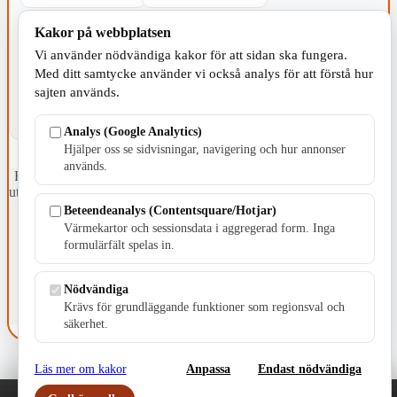
Kakor på webbplatsen
KOMMUNEN
Vi använder nödvändiga kakor för att sidan ska fungera.
Med ditt samtycke använder vi också analys för att förstå hur
sajten används.
Analys (Google Analytics)
Hjälper oss se sidvisningar, navigering och hur annonser
används.
Fristående webbtidningsföretag grundat 1991 som sedan 2002 ger
ut tidningen Skillingaryd.nu och 2010 lanserades Värnamo.nu. Från
april 2026 omfattar Skillingaryd.nu tre kommuner: Gnosjö,
Beteendeanalys (Contentsquare/Hotjar)
Värnamo och Vaggeryds kommun.
Värmekartor och sessionsdata i aggregerad form. Inga
formulärfält spelas in.
Kontakta oss
E-post: redaktionen@skillingaryd.nu
Postadress: Gisslaköp 1, 568 92 Skillingaryd
Nödvändiga
Krävs för grundläggande funktioner som regionsval och
Kakinställningar
säkerhet.
Läs mer om kakor
Anpassa
Endast nödvändiga