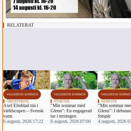
RELATERAT
‹
VAGGERYDS KOMMUN
VAGGERYDS KOMMUN
VAGGERYDS KOMMU
ORIENTERING
NYHETER
NYHETER
Axel Elmblad nia i
"Min sommar med
"Min sommar me
världscupen – Svensk
Glenn": En engagerad
Glenn": I debutan
vann
tur i terrängen
fotspår
6 augusti, 2026 17:22
6 augusti, 2026 07:00
4 augusti, 2026 0