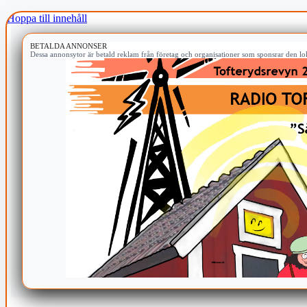
Hoppa till innehåll
BETALDA ANNONSER
Dessa annonsytor är betald reklam från företag och organisationer som sponsrar den lok