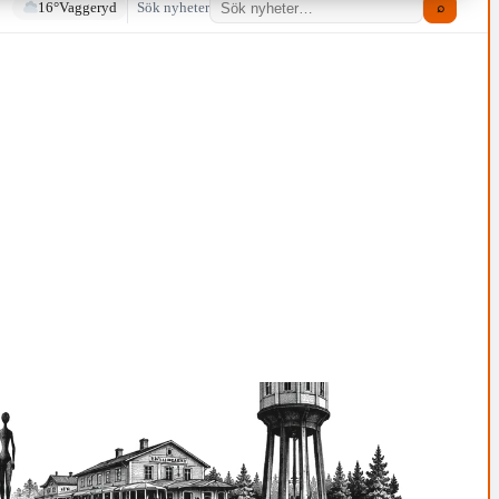
16°
Vaggeryd
Sök nyheter
⌕