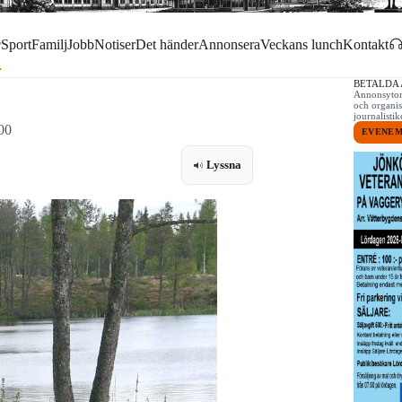
r
Sport
Familj
Jobb
Notiser
Det händer
Annonsera
Veckans lunch
Kontakt
BETALDA
Annonsytor 
och organis
journalist
00
EVENE
Lyssna