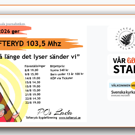
ala journalistiken.