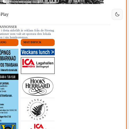
Play
 ANNONSER
i detta sidofält är reklam från de företag
ationer som valt att sponsra den lokala
iken i sin hemkommun.
MANG
MAT/DRYCK