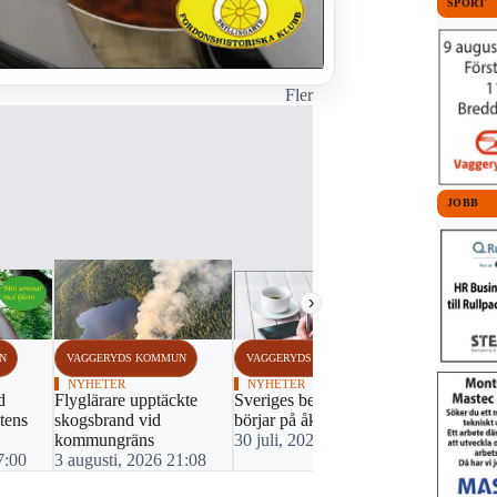
SPORT
Fler
JOBB
›
N
VAGGERYDS KOMMUN
VAGGERYDS KOMMUN
VAGGERYDS
NYHETER
NYHETER
NYHETER
d
Flyglärare upptäckte
Sveriges beredskap
"Min somm
tens
skogsbrand vid
börjar på åkern
Glenn": Ett 
kommungräns
30 juli, 2026 11:25
arenabygge
7:00
3 augusti, 2026 21:08
29 juli, 20