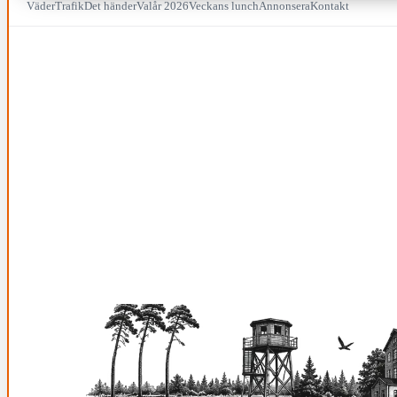
Väder
Trafik
Det händer
Valår 2026
Veckans lunch
Annonsera
Kontakt