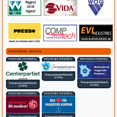
FÖRENINGAR - POLITIK
POLITISKT INNEHÅLL
POLITISKT INNEHÅLL
POLITISKT INNEHÅLL
Transparensmeddelande
(TTPA)
Transparensmeddelande
Transparensmeddelande
(TTPA)
(TTPA)
POLITISKT INNEHÅLL
POLITISKT INNEHÅLL
Transparensmeddelande
Transparensmeddelande