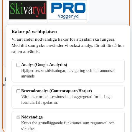
KOMMUNEN
Kakor på webbplatsen
Vi använder nödvändiga kakor för att sidan ska fungera.
Med ditt samtycke använder vi också analys för att förstå hur
sajten används.
Analys (Google Analytics)
Hjälper oss se sidvisningar, navigering och hur annonser
används.
Fristående webbtidningsföretag grundat 1991 som sedan 2002 ger
ut tidningen Skillingaryd.nu och 2010 lanserades Värnamo.nu. Från
april 2026 omfattar Skillingaryd.nu tre kommuner: Gnosjö,
Beteendeanalys (Contentsquare/Hotjar)
Värnamo och Vaggeryds kommun.
Värmekartor och sessionsdata i aggregerad form. Inga
formulärfält spelas in.
Kontakta oss
E-post: redaktionen@skillingaryd.nu
Postadress: Gisslaköp 1, 568 92 Skillingaryd
Nödvändiga
Krävs för grundläggande funktioner som regionsval och
Kakinställningar
säkerhet.