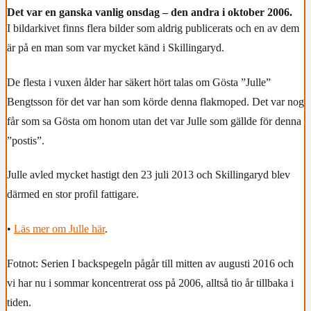
Det var en ganska vanlig onsdag – den andra i oktober 2006.
I bildarkivet finns flera bilder som aldrig publicerats och en av dem
är på en man som var mycket känd i Skillingaryd.
De flesta i vuxen ålder har säkert hört talas om Gösta ”Julle”
Bengtsson för det var han som körde denna flakmoped. Det var nog
får som sa Gösta om honom utan det var Julle som gällde för denna
”postis”.
Julle avled mycket hastigt den 23 juli 2013 och Skillingaryd blev
därmed en stor profil fattigare.
•
Läs mer om Julle här
.
Fotnot: Serien I backspegeln pågår till mitten av augusti 2016 och
vi har nu i sommar koncentrerat oss på 2006, alltså tio år tillbaka i
tiden.