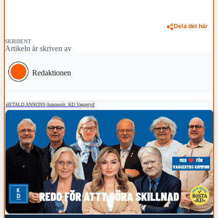
Dela det här
SKRIBENT
Artikeln är skriven av
Redaktionen
BETALD ANNONS
|
Annonsör: KD Vaggeryd