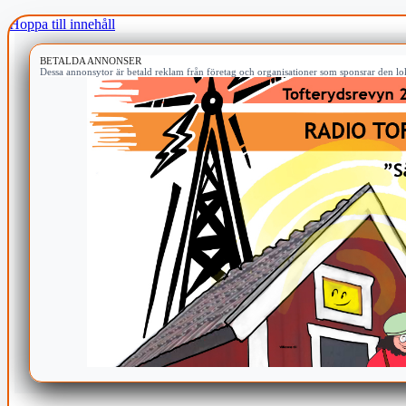
Hoppa till innehåll
BETALDA ANNONSER
Dessa annonsytor är betald reklam från företag och organisationer som sponsrar den lok