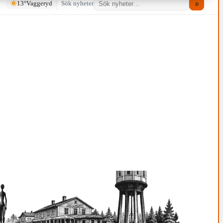
13°
Vaggeryd
Sök nyheter
⌕