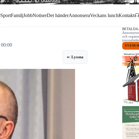
r
Sport
Familj
Jobb
Notiser
Det händer
Annonsera
Veckans lunch
Kontakt
BETALDA
Annonsytor 
och organis
journalist
 00:00
EVENE
Lyssna