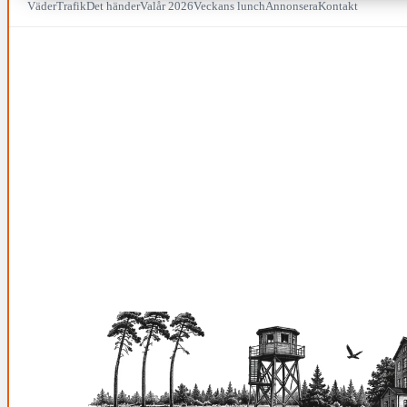
Väder
Trafik
Det händer
Valår 2026
Veckans lunch
Annonsera
Kontakt