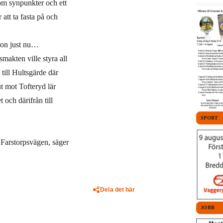
 som synpunkter och ett
att ta fasta på och
aron just nu…
rsmakten ville styra all
 till Hultsgärde där
ut mot Tofteryd lär
 och därifrån till
SPORT
 Farstorpsvägen, säger
Dela det här
JOBB