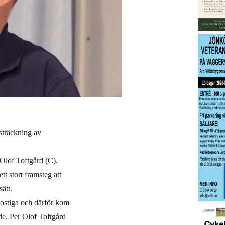
 sträckning av
 Olof Toftgård (C).
tt stort framsteg att
ätt.
rostiga och därför kom
de. Per Olof Toftgård