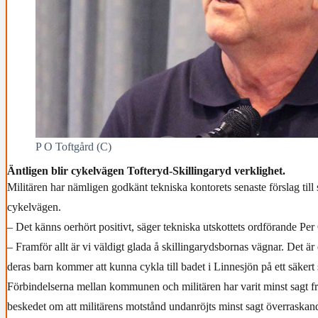
P O Toftgård (C)
Äntligen blir cykelvägen Tofteryd-Skillingaryd verklighet.
Militären har nämligen godkänt tekniska kontorets senaste förslag till
cykelvägen.
– Det känns oerhört positivt, säger tekniska utskottets ordförande Per
– Framför allt är vi väldigt glada å skillingarydsbornas vägnar. Det är e
deras barn kommer att kunna cykla till badet i Linnesjön på ett säkert s
Förbindelserna mellan kommunen och militären har varit minst sagt f
beskedet om att militärens motstånd undanröjts minst sagt överraskan