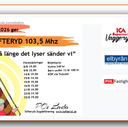
ala journalistiken.