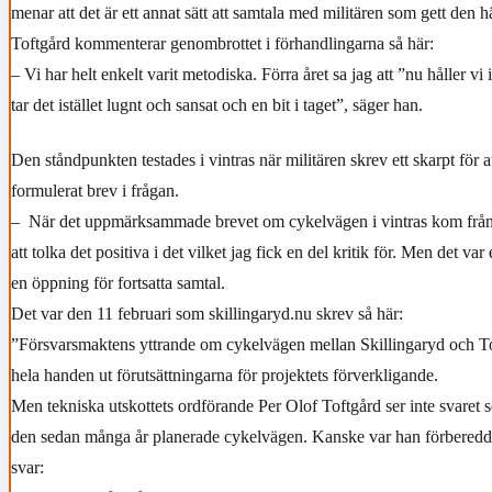
menar att det är ett annat sätt att samtala med militären som gett den 
Toftgård kommenterar genombrottet i förhandlingarna så här:
– Vi har helt enkelt varit metodiska. Förra året sa jag att ”nu håller vi 
tar det istället lugnt och sansat och en bit i taget”, säger han.
Den ståndpunkten testades i vintras när militären skrev ett skarpt för at
formulerat brev i frågan.
– När det uppmärksammade brevet om cykelvägen i vintras kom från 
att tolka det positiva i det vilket jag fick en del kritik för. Men det var e
en öppning för fortsatta samtal.
Det var den 11 februari som skillingaryd.nu skrev så här:
”Försvarsmaktens yttrande om cykelvägen mellan Skillingaryd och 
hela handen ut förutsättningarna för projektets förverkligande.
Men tekniska utskottets ordförande Per Olof Toftgård ser inte svaret 
den sedan många år planerade cykelvägen. Kanske var han förberedd 
svar: