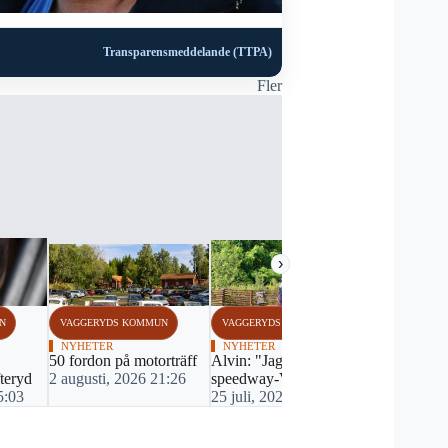
Transparensmeddelande (TTPA)
Fler
›
N
VAGGERYDS KOMMUN
VAGGERYDS KOMMUN
VAGGERYDS
NYHETER
NYHETER
NYHETER
50 fordon på motorträff
Alvin: "Jag ska köra
"Min somm
fteryd
2 augusti, 2026 21:26
speedway-VM"
Glenn": På
5:03
25 juli, 2026 11:30
25 juli, 20