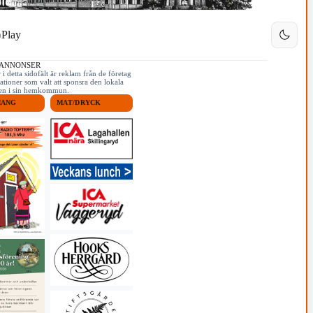
Play
 ANNONSER
i detta sidofält är reklam från de företag
ationer som valt att sponsra den lokala
iken i sin hemkommun.
MANG
MAT/DRYCK