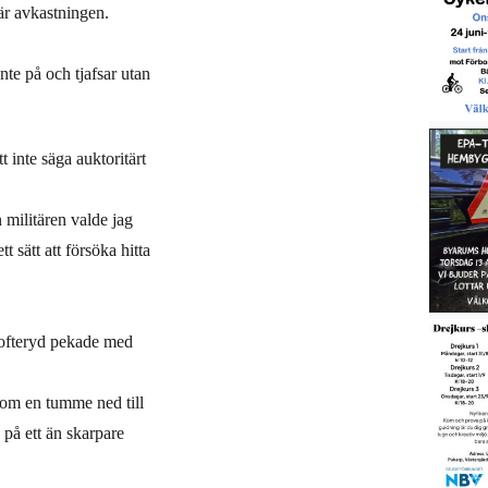
här avkastningen.
inte på och tjafsar utan
t inte säga auktoritärt
militären valde jag
tt sätt att försöka hitta
Tofteryd pekade med
som en tumme ned till
på ett än skarpare