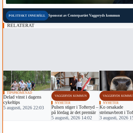
Sponsrat av
Centerpartiet Vaggeryds kommun
POLITISKT INNEHÅLL
RELATERAT
‹
TIPSPROMENAD
VAGGERYDS KOMMUN
VAGGERYDS KOMMU
Delad vinst i dagens
cykeltips
NYHETER
NYHETER
Pulsen stiger i Tofteryd –
Ko orsakade
5 augusti, 2026 22:03
på lördag är det premiär
strömavbrott i To
5 augusti, 2026 14:02
3 augusti, 2026 1