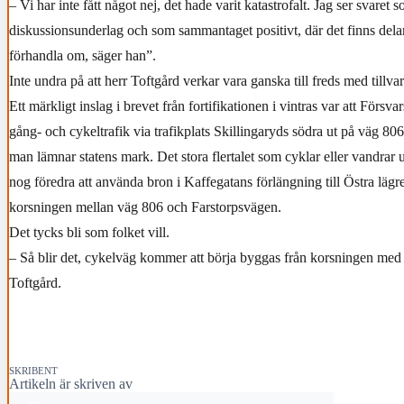
– Vi har inte fått något nej, det hade varit katastrofalt. Jag ser svaret
diskussionsunderlag och som sammantaget positivt, där det finns delar 
förhandla om, säger han”.
Inte undra på att herr Toftgård verkar vara ganska till freds med tillv
Ett märkligt inslag i brevet från fortifikationen i vintras var att Försva
gång- och cykeltrafik via trafikplats Skillingaryds södra ut på väg 806
man lämnar statens mark. Det stora flertalet som cyklar eller vandrar 
nog föredra att använda bron i Kaffegatans förlängning till Östra lägret
korsningen mellan väg 806 och Farstorpsvägen.
Det tycks bli som folket vill.
– Så blir det, cykelväg kommer att börja byggas från korsningen med
Toftgård.
SKRIBENT
Artikeln är skriven av