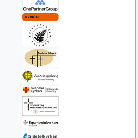
KYRKOR
 KOMMUN
VAGGERYDS KOMMUN
ORIENTERING
ar med
Två lokala etappsegrar i
 ny mark
O-Ringen
26 07:00
23 juli, 2026 19:28