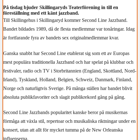
På tisdag bjuder Skillingaryds Teaterförening in till en
föreställning med ett känt jazzband.
Till Skillingehus i Skillingaryd kommer Second Line Jazzband.
Bandet bildades 1989, då de flesta medlemmar var tonåringar. Idag
är fortfarande fyra av bandets sex originalmedlemmar kvar.
Ganska snabbt har Second Line etablerat sig som ett av Europas
mest populära traditionella Jazzband och har spelat på klubbar och
festivaler, radio och TV i Storbritannien (England, Skottland, Nord-
Irland), Tyskland, Holland, Belgien, Schweiz, Danmark, Finland,
Norge och naturligtvis Sverige. På många ställen har bandet blivit
absoluta publikfavoriter och slagit publikrekord gång på gång.
Second Line Jazzbands popularitet kanske beror på musikernas
förmåga att växla stil, repertoar och musikaliska riktningar under en
konsert, utan att allt för mycket tumma på de New Orleanska
influenserna.