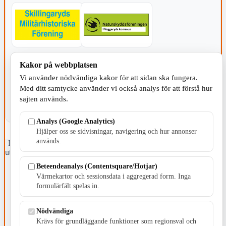
KOMMUNEN
Kakor på webbplatsen
Vi använder nödvändiga kakor för att sidan ska fungera.
Med ditt samtycke använder vi också analys för att förstå hur
sajten används.
Analys (Google Analytics)
Hjälper oss se sidvisningar, navigering och hur annonser
används.
Fristående webbtidningsföretag grundat 1991 som sedan 2002 ger
ut tidningen Skillingaryd.nu och 2010 lanserades Värnamo.nu. Från
april 2026 omfattar Skillingaryd.nu tre kommuner: Gnosjö,
Beteendeanalys (Contentsquare/Hotjar)
Värnamo och Vaggeryds kommun.
Värmekartor och sessionsdata i aggregerad form. Inga
formulärfält spelas in.
Kontakta oss
E-post: redaktionen@skillingaryd.nu
Postadress: Gisslaköp 1, 568 92 Skillingaryd
Nödvändiga
Krävs för grundläggande funktioner som regionsval och
Kakinställningar