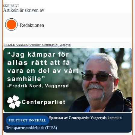
SKRIBENT
Artikeln är skriven av
Redaktionen
BETALD ANNONS
|
Annonsör: Centerpartiet, Vaggeryd
Sponsrat av
Centerpartiet Vaggeryds kommun
POLITISKT INNEHÅLL
Transparensmeddelande (TTPA)