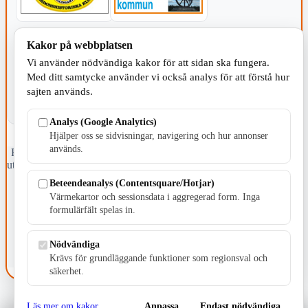
KOMMUNEN
Kakor på webbplatsen
Vi använder nödvändiga kakor för att sidan ska fungera.
Med ditt samtycke använder vi också analys för att förstå hur
sajten används.
Analys (Google Analytics)
Hjälper oss se sidvisningar, navigering och hur annonser
används.
Fristående webbtidningsföretag grundat 1991 som sedan 2002 ger
ut tidningen Skillingaryd.nu och 2010 lanserades Värnamo.nu. Från
april 2026 omfattar Skillingaryd.nu tre kommuner: Gnosjö,
Beteendeanalys (Contentsquare/Hotjar)
Värnamo och Vaggeryds kommun.
Värmekartor och sessionsdata i aggregerad form. Inga
formulärfält spelas in.
Kontakta oss
E-post: redaktionen@skillingaryd.nu
Postadress: Gisslaköp 1, 568 92 Skillingaryd
Nödvändiga
Krävs för grundläggande funktioner som regionsval och
Kakinställningar
säkerhet.
Läs mer om kakor
Anpassa
Endast nödvändiga