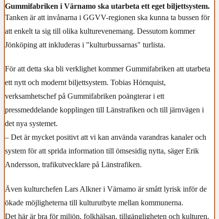
Gummifabriken i Värnamo ska utarbeta ett eget biljettsystem.
Tanken är att invånarna i GGVV-regionen ska kunna ta bussen för
att enkelt ta sig till olika kulturevenemang. Dessutom kommer
Jönköping att inkluderas i "kulturbussarnas" turlista.
För att detta ska bli verklighet kommer Gummifabriken att utarbeta
ett nytt och modernt biljettsystem. Tobias Hörnquist,
verksamhetschef på Gummifabriken poängterar i ett
pressmeddelande kopplingen till Länstrafiken och till järnvägen i
det nya systemet.
– Det är mycket positivt att vi kan använda varandras kanaler och
system för att sprida information till ömsesidig nytta, säger Erik
Andersson, trafikutvecklare på Länstrafiken.
Även kulturchefen Lars Alkner i Värnamo är smått lyrisk inför de
ökade möjligheterna till kulturutbyte mellan kommunerna.
Det här är bra för miljön, folkhälsan, tillgängligheten och kulturen.