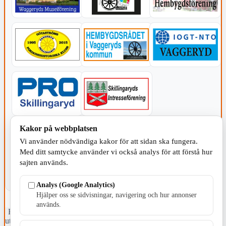
Kakor på webbplatsen
KOMMUNEN
Vi använder nödvändiga kakor för att sidan ska fungera.
Med ditt samtycke använder vi också analys för att förstå hur
sajten används.
Analys (Google Analytics)
Hjälper oss se sidvisningar, navigering och hur annonser
används.
Fristående webbtidningsföretag grundat 1991 som sedan 2002 ger
ut tidningen Skillingaryd.nu och 2010 lanserades Värnamo.nu. Från