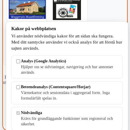
Kakor på webbplatsen
KOMMUNEN
Vi använder nödvändiga kakor för att sidan ska fungera.
Med ditt samtycke använder vi också analys för att förstå hur
sajten används.
Analys (Google Analytics)
Hjälper oss se sidvisningar, navigering och hur annonser
används.
Fristående webbtidningsföretag grundat 1991 som sedan 2002 ger
ut tidningen Skillingaryd.nu och 2010 lanserades Värnamo.nu. Från
Beteendeanalys (Contentsquare/Hotjar)
april 2026 omfattar Skillingaryd.nu tre kommuner: Gnosjö,
Värnamo och Vaggeryds kommun.
Värmekartor och sessionsdata i aggregerad form. Inga
formulärfält spelas in.
Kontakta oss
E-post: redaktionen@skillingaryd.nu
Nödvändiga
Postadress: Gisslaköp 1, 568 92 Skillingaryd
Krävs för grundläggande funktioner som regionsval och
Kakinställningar
säkerhet.