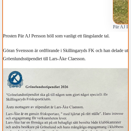
Pär AJ Pe
Prosten Pär AJ Persson höll som vanligt ett fängslande tal.
Göran Svensson är ordförande i Skillingaryds FK och han delade ut
Gröenlundsstipendiet till Lars-Åke Claesson.