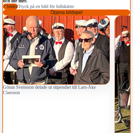
och lite mer.
7 bilder
Tryck på en bild för fullskärm
Öppna bildspel
1/7
Göran Svensson delade ut stipendiet till Lars-Åke
Claesson