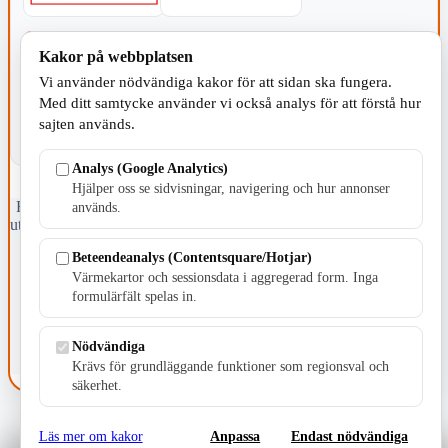
KOMMUNEN
Kakor på webbplatsen
Vi använder nödvändiga kakor för att sidan ska fungera.
Med ditt samtycke använder vi också analys för att förstå hur
sajten används.
Analys (Google Analytics)
Hjälper oss se sidvisningar, navigering och hur annonser
Fristående webbtidningsföretag grundat 1991 som sedan 2002 ger
används.
ut tidningen Skillingaryd.nu och 2010 lanserades Värnamo.nu. Från
april 2026 omfattar Skillingaryd.nu tre kommuner: Gnosjö,
Beteendeanalys (Contentsquare/Hotjar)
Värnamo och Vaggeryds kommun.
Värmekartor och sessionsdata i aggregerad form. Inga
Kontakta oss
formulärfält spelas in.
E-post: redaktionen@skillingaryd.nu
Postadress: Gisslaköp 1, 568 92 Skillingaryd
Nödvändiga
Kakinställningar
Krävs för grundläggande funktioner som regionsval och
säkerhet.
Läs mer om kakor
Anpassa
Endast nödvändiga