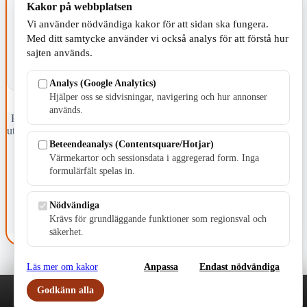
Kakor på webbplatsen
KOMMUNEN
Vi använder nödvändiga kakor för att sidan ska fungera.
Med ditt samtycke använder vi också analys för att förstå hur
sajten används.
Analys (Google Analytics)
Hjälper oss se sidvisningar, navigering och hur annonser
används.
Fristående webbtidningsföretag grundat 1991 som sedan 2002 ger
ut tidningen Skillingaryd.nu och 2010 lanserades Värnamo.nu. Från
april 2026 omfattar Skillingaryd.nu tre kommuner: Gnosjö,
Beteendeanalys (Contentsquare/Hotjar)
Värnamo och Vaggeryds kommun.
Värmekartor och sessionsdata i aggregerad form. Inga
formulärfält spelas in.
Kontakta oss
E-post: redaktionen@skillingaryd.nu
Postadress: Gisslaköp 1, 568 92 Skillingaryd
Nödvändiga
Krävs för grundläggande funktioner som regionsval och
Kakinställningar
säkerhet.
Läs mer om kakor
Anpassa
Endast nödvändiga
Godkänn alla
Play
Nyheter
Sport
Familj
Meny