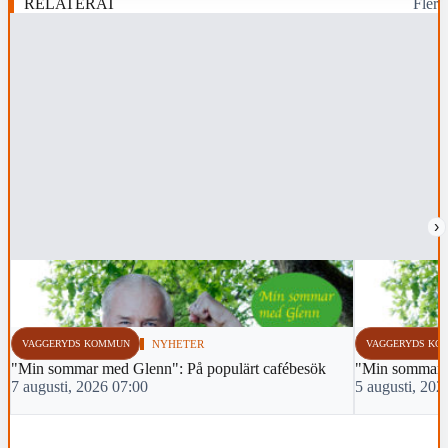
RELATERAT
Fler
›
VAGGERYDS KOMMUN
NYHETER
VAGGERYDS KO
"Min sommar med Glenn": På populärt cafébesök
"Min sommar m
7 augusti, 2026 07:00
5 augusti, 202