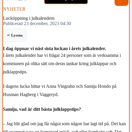
NYHETER
Lucköppning i julkalendern
Publicerad 23 december, 2023 04:30
Lyssna
I dag öppnar vi näst sista luckan i årets julkalender.
I årets julkalender har vi frågat 24 personer som är verksamma i
kommunen på olika sätt om deras tankar kring julklappar och
julklappstips.
I dagens lucka hittar vi Anna Vingrahn och Samija Hondo på
Husman Hagberg i Vaggeryd.
Samija, vad är ditt bästa julklappstips?
– Jag blir glad om jag får något som någon har lagt tid på. Det kan
till exempel vara en hemgjord müsli, sylt eller hemkokt saft. Det