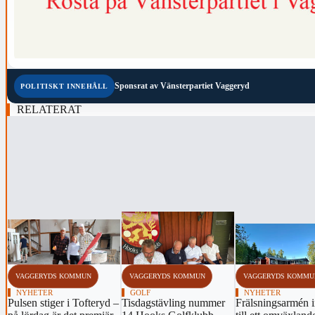
Sponsrat av
Vänsterpartiet Vaggeryd
POLITISKT INNEHÅLL
RELATERAT
‹
VAGGERYDS KOMMUN
VAGGERYDS KOMMUN
VAGGERYDS KOMMU
NYHETER
GOLF
NYHETER
Pulsen stiger i Tofteryd –
Tisdagstävling nummer
Frälsningsarmén 