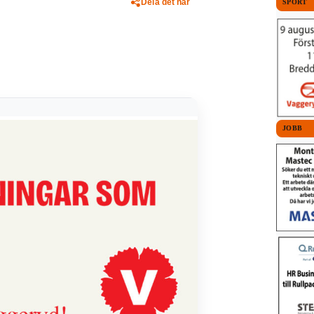
Dela det här
SPORT
JOBB