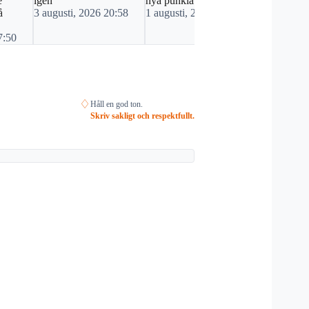
e
igen
nya punklåtar
29 juli, 20
å
3 augusti, 2026 20:58
1 augusti, 2026 09:02
7:50
♢
Håll en god ton.
Skriv sakligt och respektfullt.