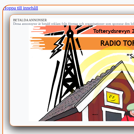
Hoppa till innehåll
BETALDA ANNONSER
Dessa annonsytor är betald reklam från företag och organisationer som sponsrar den lok