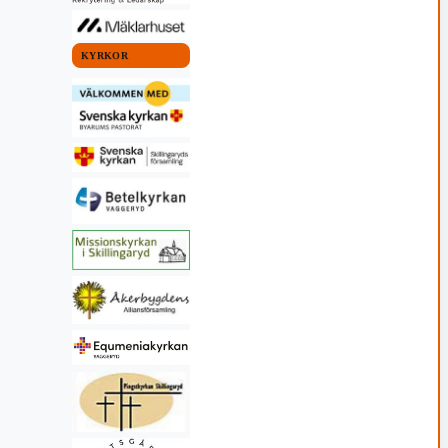
26 13:46
Glenn": En matnyttig
gemenskap och
stund på värdshuset
medmänsklighet
26 juli, 2026 07:00
11 juli, 2026 10:30
KYRKOR