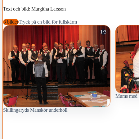
Text och bild: Margitha Larsson
3 bilder
Tryck på en bild för fullskärm
1/3
Mums med 
Skillingaryds Manskör underhöll.