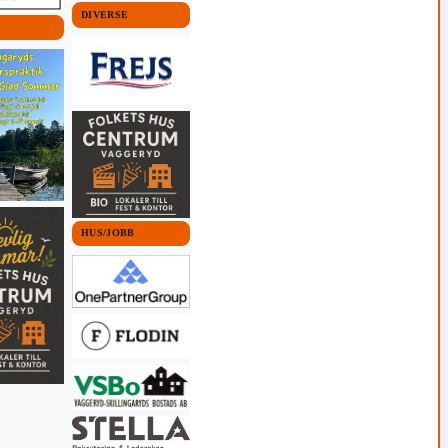
DIVERSE
HUS/JOBB
 KOMMUN
VAGGERYDS KOMMUN
VAGGERYDS KOMMUN
NYHETER
NYHETER
dd på gång
"Min sommar med
En kväll för hopp,