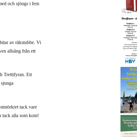
med och sjöngs i fem
itar av räkstubbe.
Vi
ven allsång från ett
 Trettifyran. Ett
 sjunga
östmörkret tack vare
ch tack alla som kom!