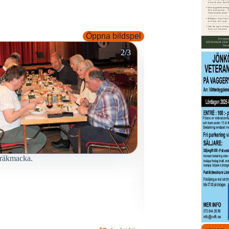
Öppna bildspel
2/3
räkmacka.
Nu ska här sjungas!