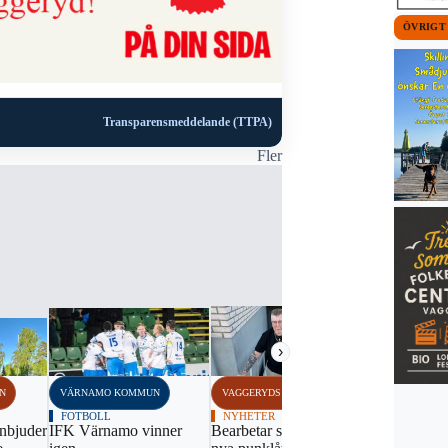
ÖVRIGT
Transparensmeddelande (TTPA)
Fler
›
N
VÄRNAMO KOMMUN
VAGGERYDS KOMMUN
VAGGERYDS
FOTBOLL
NYHETER
NYHETER
inbjuder
IFK Värnamo vinner
Bearbetar sorgen med
Politikerpo