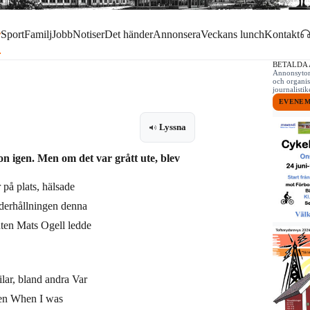
r
Sport
Familj
Jobb
Notiser
Det händer
Annonsera
Veckans lunch
Kontakt
BETALDA
Annonsytor 
och organis
journalist
EVENE
Lyssna
n igen. Men om det var grått ute, blev
på plats, hälsade
derhållningen denna
nten Mats Ogell ledde
ilar, bland andra Var
åten When I was