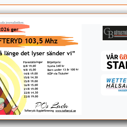
ala journalistiken.