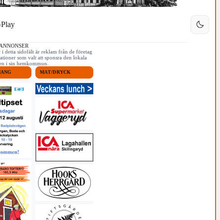
Play
 ANNONSER
i detta sidofält är reklam från de företag
ationer som valt att sponsra den lokala
iken i sin hemkommun.
MANG
MAT/DRYCK