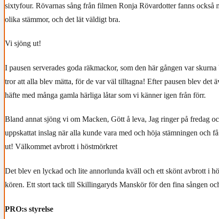
sixtyfour. Rövarnas sång från filmen Ronja Rövardotter fanns också 
olika stämmor, och det lät väldigt bra.
Vi sjöng ut!
I pausen serverades goda räkmackor, som den här gången var skurna b
tror att alla blev mätta, för de var väl tilltagna! Efter pausen blev det ä
häfte med många gamla härliga låtar som vi känner igen från förr.
Bland annat sjöng vi om Macken, Gött å leva, Jag ringer på fredag och
uppskattat inslag när alla kunde vara med och höja stämningen och få
ut!
Välkommet avbrott i höstmörkret
Det blev en lyckad och lite annorlunda kväll och ett skönt avbrott i h
kören.
Ett stort tack till Skillingaryds Manskör för den fina sången o
PRO:s styrelse