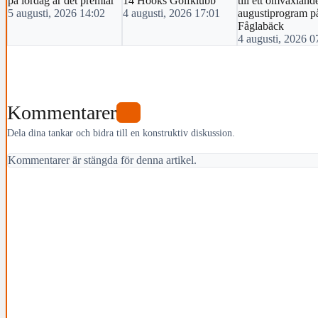
på lördag är det premiär
14 Hooks Golfklubb
till ett omväxland
5 augusti, 2026 14:02
4 augusti, 2026 17:01
augustiprogram p
Fåglabäck
4 augusti, 2026 0
Kommentarer
0
Dela dina tankar och bidra till en konstruktiv diskussion.
Kommentarer är stängda för denna artikel.