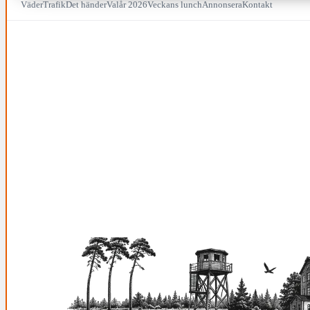
Väder
Trafik
Det händer
Valår 2026
Veckans lunch
Annonsera
Kontakt