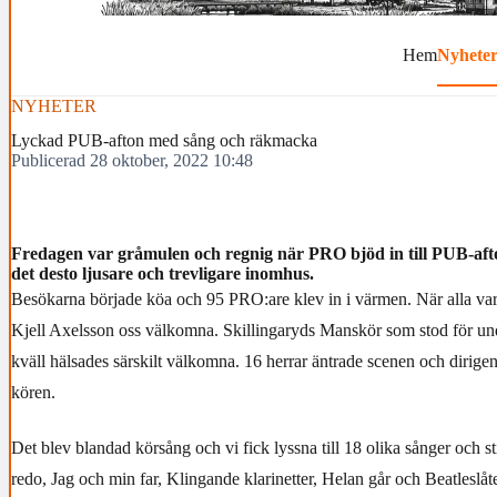
Hem
Nyhete
NYHETER
Lyckad PUB-afton med sång och räkmacka
Publicerad 28 oktober, 2022 10:48
Fredagen var gråmulen och regnig när PRO bjöd in till PUB-afto
det desto ljusare och trevligare inomhus.
Besökarna började köa och 95 PRO:are klev in i värmen. När alla var 
Kjell Axelsson oss välkomna. Skillingaryds Manskör som stod för un
kväll hälsades särskilt välkomna. 16 herrar äntrade scenen och dirige
kören.
Det blev blandad körsång och vi fick lyssna till 18 olika sånger och st
redo, Jag och min far, Klingande klarinetter, Helan går och Beatlesl