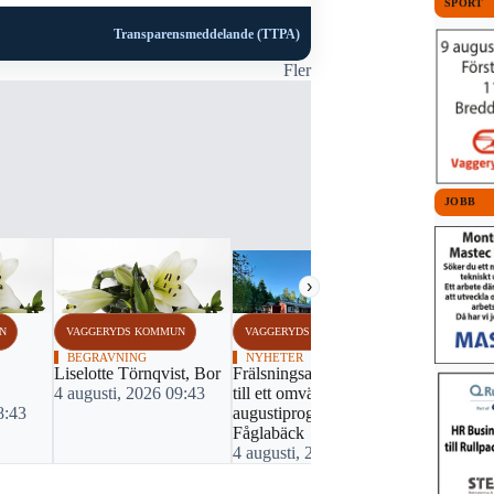
SPORT
Transparensmeddelande (TTPA)
Fler
JOBB
›
N
VAGGERYDS KOMMUN
VAGGERYDS KOMMUN
VAGGERYDS
BEGRAVNING
NYHETER
BEGRAVNI
Liselotte Törnqvist, Bor
Frälsningsarmén inbjuder
Lena Karls
4 augusti, 2026 09:43
till ett omväxlande
31 juli, 20
8:43
augustiprogram på
Fåglabäck
4 augusti, 2026 07:50