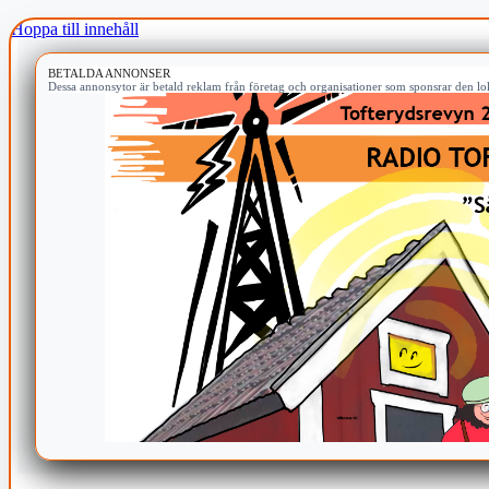
Hoppa till innehåll
BETALDA ANNONSER
Dessa annonsytor är betald reklam från företag och organisationer som sponsrar den lok