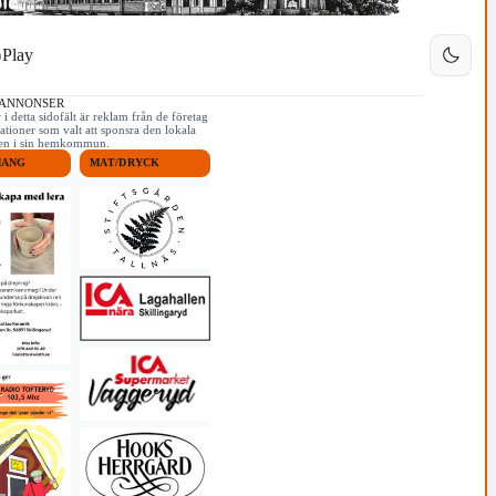
Play
 ANNONSER
i detta sidofält är reklam från de företag
ationer som valt att sponsra den lokala
iken i sin hemkommun.
MANG
MAT/DRYCK