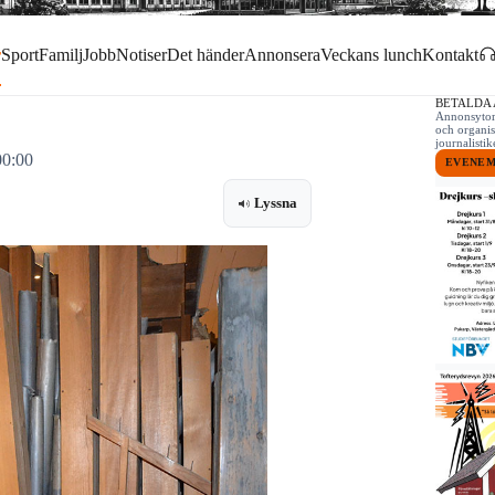
r
Sport
Familj
Jobb
Notiser
Det händer
Annonsera
Veckans lunch
Kontakt
BETALDA
Annonsytor 
och organis
journalist
00:00
EVENE
Lyssna