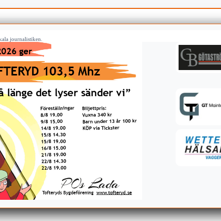
ala journalistiken.