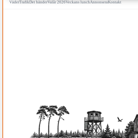
Väder
Trafik
Det händer
Valår 2026
Veckans lunch
Annonsera
Kontakt