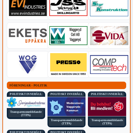
FÖRENINGAR - POLITIK
POLITISKT INNEHÅLL
POLITISKT INNEHÅLL
POLITISKT INNEHÅLL
Transparensmeddelande
(TTPA)
Transparensmeddelande
Transparensmeddelande
(TTPA)
(TTPA)
POLITISKT INNEHÅLL
POLITISKT INNEHÅLL