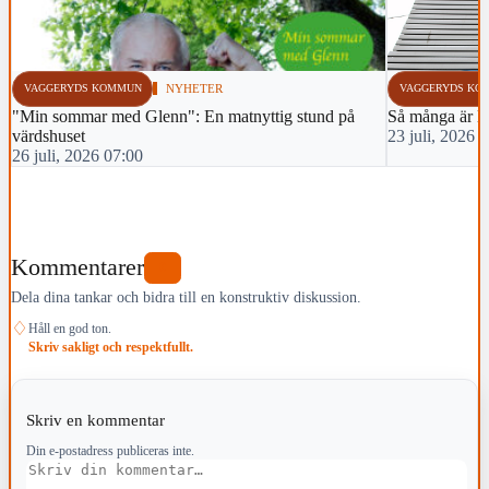
VAGGERYDS KOMMUN
NYHETER
VAGGERYDS KO
"Min sommar med Glenn": En matnyttig stund på
Så många är lå
värdshuset
23 juli, 2026 
26 juli, 2026 07:00
Kommentarer
0
Dela dina tankar och bidra till en konstruktiv diskussion.
♢
Håll en god ton.
Skriv sakligt och respektfullt.
Skriv en kommentar
Din e-postadress publiceras inte.
Kommentar