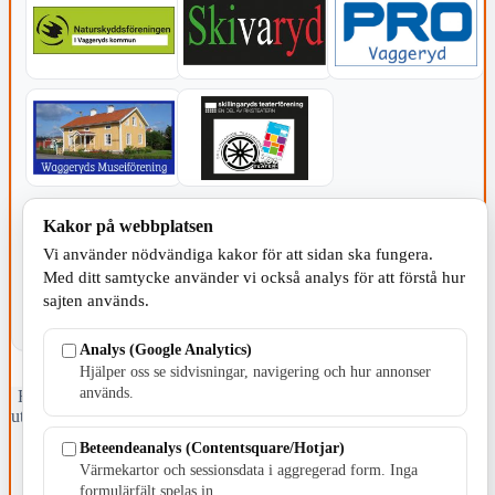
KOMMUNEN
Kakor på webbplatsen
Vi använder nödvändiga kakor för att sidan ska fungera.
Med ditt samtycke använder vi också analys för att förstå hur
sajten används.
Analys (Google Analytics)
Hjälper oss se sidvisningar, navigering och hur annonser
används.
Fristående webbtidningsföretag grundat 1991 som sedan 2002 ger
ut tidningen Skillingaryd.nu och 2010 lanserades Värnamo.nu. Från
april 2026 omfattar Skillingaryd.nu tre kommuner: Gnosjö,
Beteendeanalys (Contentsquare/Hotjar)
Värnamo och Vaggeryds kommun.
Värmekartor och sessionsdata i aggregerad form. Inga
formulärfält spelas in.
Kontakta oss