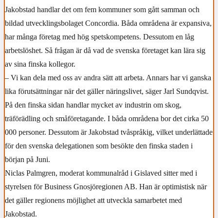
Jakobstad handlar det om fem kommuner som gått samman och
bildad utvecklingsbolaget Concordia. Båda områdena är expansiva,
har många företag med hög spetskompetens. Dessutom en låg
arbetslöshet. Så frågan är då vad de svenska företaget kan lära sig
av sina finska kollegor.
– Vi kan dela med oss av andra sätt att arbeta. Annars har vi ganska
lika förutsättningar när det gäller näringslivet, säger Jarl Sundqvist.
På den finska sidan handlar mycket av industrin om skog,
träförädling och småföretagande. I båda områdena bor det cirka 50
000 personer. Dessutom är Jakobstad tvåspråkig, vilket underlättade
för den svenska delegationen som besökte den finska staden i
början på Juni.
Niclas Palmgren, moderat kommunalråd i Gislaved sitter med i
styrelsen för Business Gnosjöregionen AB. Han är optimistisk när
det gäller regionens möjlighet att utveckla samarbetet med
Jakobstad.